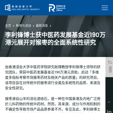
菜单
主页
新闻与活动
最新消息
李利锋博士获中医药发展基金近190万
港元展开对猴枣的全面系统性研究
由香港浸会大学中医药学院研究助理教授李利锋博士领导的研
返回
究团队，荣获中医药发展基金近190万港元资助，启动「多维
度多指标考察市场猴枣药材及相关产品的质量」的研究项目。
该项目旨在对传统中药猴枣进行全面及系统性的品质、来源及
安全性研究。
猴枣源自山羊的消化道结石，是一种在中国香港及内地广泛用
分享
於儿科药物的传统中药材。然而，其来源、成分与作用机制的
不确定性导致市场产品品质参差不齐。有见及此，李利锋博士