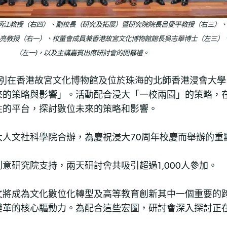
炳江教授（右四）、副校長（研究及拓展）暨研究院院長呂愛平教授（右三）、
亮教授（右一）、校董會成員兼香港故宮文化博物館館長吳志華博士（左三）
（左一)，以及主講嘉賓出席研討會的開幕禮。
日分別在香港故宮文化博物館及位於珠海的北師香港浸會大
來的策略與影響」。活動配合浸大「一校兩園」的策略，
性的平台，探討數位未來的策略和影響。
人文社科學院合辦，為慶祝浸大70周年校慶而舉辦的重
意研究院支持，兩天研討會共吸引超過1,000人參加。
文將成為文化數位化轉型及高等教育創新其中一個重要的
變革的核心驅動力。為配合這些宏圖，研討會深入探討正