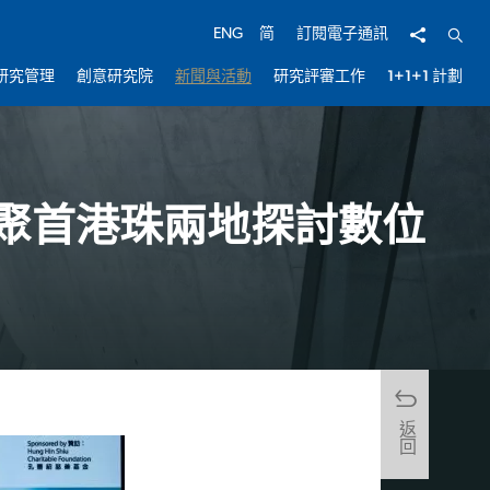
分享
開啟
ENG
简
訂閱電子通訊
研究管理
創意研究院
新聞與活動
研究評審工作
1+1+1 計劃
聚首港珠兩地探討數位
返回