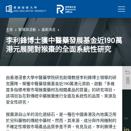
菜單
主頁
新聞與活動
最新消息
李利鋒博士獲中醫藥發展基金近190萬
港元展開對猴棗的全面系統性研究
由香港浸會大學中醫藥學院研究助理教授李利鋒博士領導的研
返回
究團隊，榮獲中醫藥發展基金近190萬港元資助，啟動「多維
度多指標考察市場猴棗藥材及相關產品的質量」的研究項目。
該項目旨在對傳統中藥猴棗進行全面及系統性的品質、來源及
安全性研究。
猴棗源自山羊的消化道結石，是一種在中國香港及內地廣泛用
分享
於兒科藥物的傳統中藥材。然而，其來源、成分與作用機制的
不確定性導致市場產品品質參差不齊。有見及此，李利鋒博士