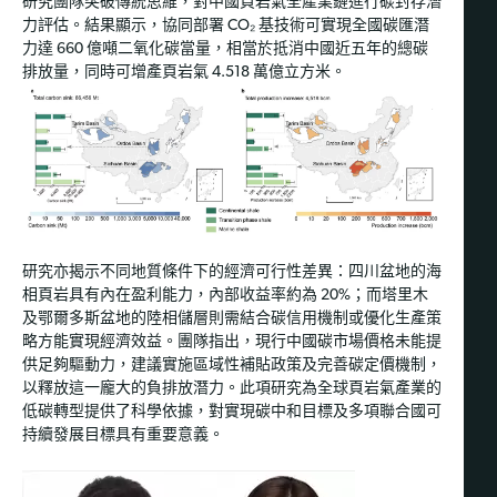
研究團隊突破傳統思維，對中國頁岩氣全產業鏈進行碳封存潛
力評估。結果顯示，協同部署 CO₂ 基技術可實現全國碳匯潛
力達 660 億噸二氧化碳當量，相當於抵消中國近五年的總碳
排放量，同時可增產頁岩氣 4.518 萬億立方米。
研究亦揭示不同地質條件下的經濟可行性差異：四川盆地的海
相頁岩具有內在盈利能力，內部收益率約為 20%；而塔里木
及鄂爾多斯盆地的陸相儲層則需結合碳信用機制或優化生產策
略方能實現經濟效益。團隊指出，現行中國碳市場價格未能提
供足夠驅動力，建議實施區域性補貼政策及完善碳定價機制，
以釋放這一龐大的負排放潛力。此項研究為全球頁岩氣產業的
低碳轉型提供了科學依據，對實現碳中和目標及多項聯合國可
持續發展目標具有重要意義。