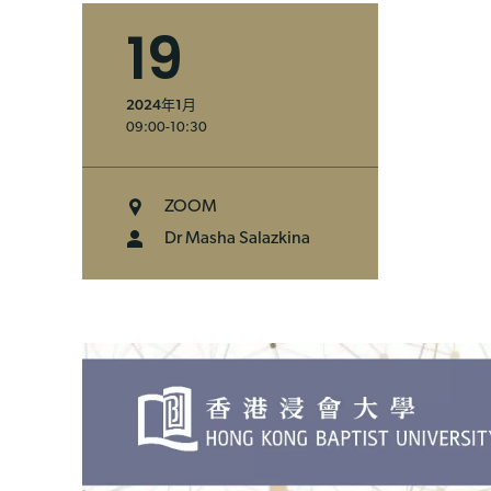
19
2024年1月
09:00-10:30
ZOOM
Dr Masha Salazkina