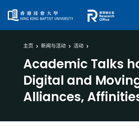
主页
新闻与活动
活动
Academic Talks hos
Digital and Movin
Alliances, Affiniti