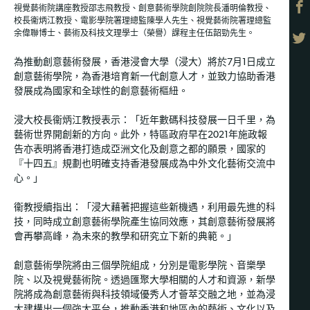
視覺藝術院講座教授邵志飛教授、創意藝術學院創院院長潘明倫教授、
校長衞炳江教授、電影學院署理總監陳學人先生、視覺藝術院署理總監
余偉聯博士、藝術及科技文理學士（榮譽）課程主任伍韶勁先生。
為推動創意藝術發展，香港浸會大學（浸大）將於7月1日成立
創意藝術學院，為香港培育新一代創意人才，並致力協助香港
發展成為國家和全球性的創意藝術樞紐。
浸大校長衞炳江教授表示：「近年數碼科技發展一日千里，為
藝術世界開創新的方向。此外，特區政府早在2021年施政報
告亦表明將香港打造成亞洲文化及創意之都的願景，國家的
『十四五』規劃也明確支持香港發展成為中外文化藝術交流中
心。」
衞教授續指出：「浸大藉著把握這些新機遇，利用最先進的科
技，同時成立創意藝術學院產生協同效應，其創意藝術發展將
會再攀高峰，為未來的教學和研究立下新的典範。」
創意藝術學院將由三個學院組成，分別是電影學院、音樂學
院、以及視覺藝術院。透過匯聚大學相關的人才和資源，新學
院將成為創意藝術與科技領域優秀人才薈萃交融之地，並為浸
大建構出一個強大平台，推動香港和地區內的藝術、文化以及