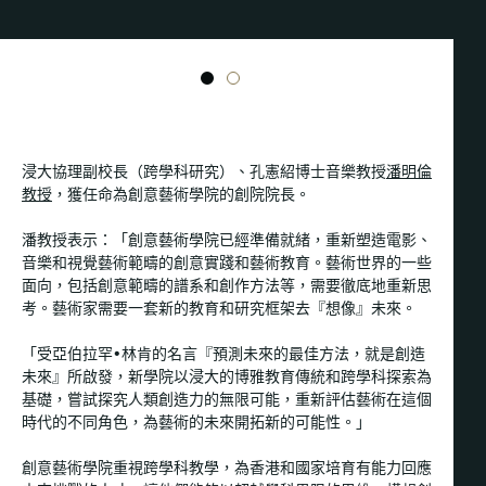
1
2
浸大協理副校長（跨學科研究）、孔憲紹博士音樂教授
潘明倫
教授
，獲任命為創意藝術學院的創院院長。
潘教授表示：「創意藝術學院已經準備就緒，重新塑造電影、
音樂和視覺藝術範疇的創意實踐和藝術教育。藝術世界的一些
面向，包括創意範疇的譜系和創作方法等，需要徹底地重新思
考。藝術家需要一套新的教育和研究框架去『想像』未來。
「受亞伯拉罕•林肯的名言『預測未來的最佳方法，就是創造
未來』所啟發，新學院以浸大的博雅教育傳統和跨學科探索為
基礎，嘗試探究人類創造力的無限可能，重新評估藝術在這個
時代的不同角色，為藝術的未來開拓新的可能性。」
創意藝術學院重視跨學科教學，為香港和國家培育有能力回應