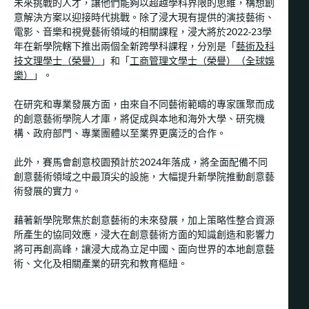
未來挑戰的人才，讓他們能夠以超越學科界限的思維，構想創
意解決方案以迎接時代挑戰。除了浸大現有提供的演技藝術、
電影、音樂和視覺藝術領域的相關課程，浸大將於2022-23學
年在新學院轄下推出兩個全新跨學科課程，分別是「
藝術及科
技文理學士（榮譽）
」和「
工商管理文學士（榮譽）（全球娛
樂）
」。
在研究和專業發展方面，由來自不同藝術範疇的專家匯聚而成
的創意藝術學院人才庫，將促成與本地和海外大學、研究機
構、政府部門、專業團體以至業界更廣泛的合作。
此外，賽馬會創意校園預計於2024年落成，將全面配備不同
創意藝術領域之中最頂尖的設施，大幅提升新學院推動創意藝
術發展的實力。
藉著新學院聚焦於創意藝術的未來發展，加上策略性整合資源
所產生的協同效應，浸大在創意藝術方面的知識創造和影響力
將可再創高峰，讓浸大成為立足中國、面向世界的本地創意藝
術、文化及相關產業的研究和教育樞紐。