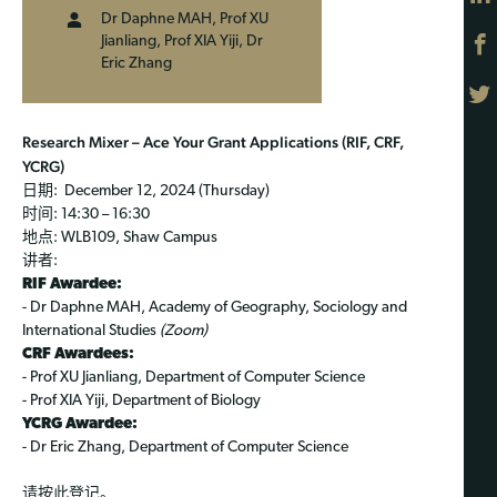
Dr Daphne MAH, Prof XU
Jianliang, Prof XIA Yiji, Dr
Eric Zhang
Research Mixer – Ace Your Grant Applications (RIF, CRF,
YCRG)
日期: December 12, 2024 (Thursday)
时间: 14:30 – 16:30
地点: WLB109, Shaw Campus
讲者:
RIF Awardee:
- Dr Daphne MAH, Academy of Geography, Sociology and
International Studies
(Zoom)
CRF Awardees:
- Prof XU Jianliang, Department of Computer Science
- Prof XIA Yiji, Department of Biology
YCRG Awardee:
- Dr Eric Zhang, Department of Computer Science
请按
此
登记。