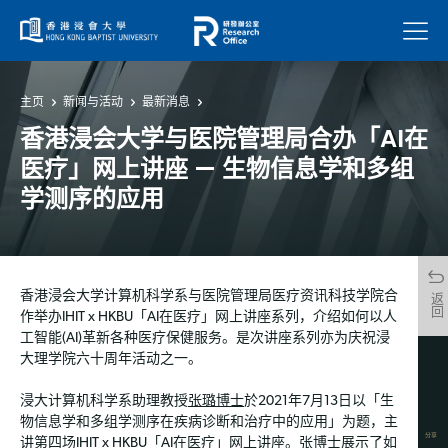
菜单
主页
新闻与活动
最新消息
香港浸会大学与医院管理局合办「AI在
医疗」网上讲座 — 生物信息学和多组
学测序的应用
香港浸会大学计算机科学系与医院管理局医疗资讯科技学院合
返回
作举办IHIT x HKBU「AI在医疗」网上讲座系列，介绍如何以人
工智能(AI)革新各种医疗保健服务。是次讲座系列亦为庆祝浸
大理学院六十周年活动之一。
浸大计算机科学系助理教授
张璐博士
於2021年7月13日以「生
物信息学和多组学测序在疾病诊断和治疗中的应用」为题，主
分享
讲第四场IHIT x HKBU「AI在医疗」网上讲座。张博士展示了如