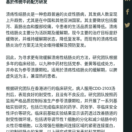
基於传统中药配方研发
溃疡性结肠炎是一种愈趋普遍的炎症性肠病，其发病人数呈现
上升趋势，尤其是在中国和其他亚洲国家。其主要徵状包括腹
泻、直肠出血和腹部绞痛，令患者的生活品质显著降低。溃疡
性结肠炎主要分为活跃期及缓解期，现今主要的治疗目标是舒
缓徵状，并维持缓解期状态，降低复发率。而现有的溃疡性结
肠炎治疗方案无法完全维持缓解及预防复发。
因此，为寻求更有效缓解溃疡性结肠炎的方法，研究团队根据
多年的临床经验，以九种中药材包括党参、姜黄等组成处方，
并命名为参苓溃康颗粒。适用於溃疡性结肠炎的缓解期，以脾
虚失运为主，兼湿热的患者。
根据研究团队在香港进行的临床研究，病人服用CDD-2103汤
剂后，表现良好的耐受性，且没有不良反应。研究团队按照药
监局严格品质控制标准生产参苓溃康颗粒，并开展了一系列基
础实验研究，包括已完成临床前的药学、药效学、非临床安全
性评价等研究。临床前基础实验结果显示该药透过改善肠道的
耐受性微环境，包括诱导调节性 T 细胞的分化和减少结肠中的
炎性巨噬细胞，以及增强在细胞间连接区域的紧密连接蛋白，