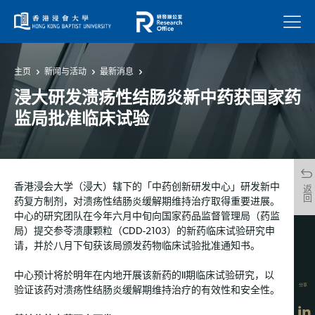
菜单
主页
新闻与活动
最新消息
浸大研发溃疡性结肠炎新中药获国家药
监局批准临床试验
香港浸会大学（浸大）辖下的「中药创新研发中心」研发新中
返回
药复方制剂，对溃疡性结肠炎缓解期维持治疗取得重要进展。
中心的研究团队在今年六月中旬向国家药品监督管理局（药监
局）提交参苓溃康颗粒（CDD-2103）的新药临床试验研究申
请，并於八月下旬获该局颁发药物临床试验批准通知书。
中心预计将於明年在内地开展该新药的II期临床试验研究，以
分享
验证该药对溃疡性结肠炎缓解期维持治疗的有效性和安全性。