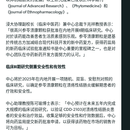
以抑制结肠炎的发展。以上研究成果已发表於科学期刊
《Journal of Advanced Research》、《Phytomedicine》和
《Journal of Ethnopharmacology》。
浸大协理副校长（临床中医药）兼中心总裁卞兆祥教授表示：
「很高兴参苓溃康颗粒获批准在内地开展II期临床研究。中心
对於该药能改善患者生活质素感到乐观。参苓溃康颗粒是建基
於传统古方加减结合现代科技开发的新中药复方，获得药监局
的新药临床试验批准通知书是中心重要的里程碑之一，也是对
中心团队在中药新药开发方面努力的认可。」
临床II期研究侧重安全性和有效性
中心将於2025年在内地开展一项随机、双盲、安慰剂对照的
临床研究，以确定参苓溃康颗粒在溃疡性结肠炎缓解期患者的
疗效和安全性。
中心助理教授陈可瑜博士表示：「中心预计在未来五年内完成
大规模的临床试验研究，以验证 CDD-2103对溃疡性结肠炎患
者的安全和治疗效益。收集足够的安全性和疗效数据后，中心
将向药监局提交新药批准申请，以获得该药物在市场的销售许
可为目标。」