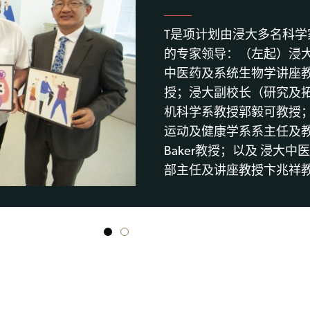
T是项计划由浸大多名科学
的专家领导：（左起）浸
中医药及系统生物学讲座
授；浸大副校长（研究及
机科学系教授郭毅可教授
运动及健康学系系主任及教授J
Baker教授；以及 浸大中
部主任及讲座教授卞兆祥
1
2