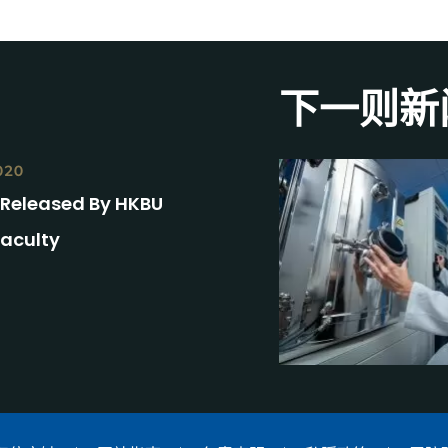
下一则新
020
 Released By HKBU
Faculty