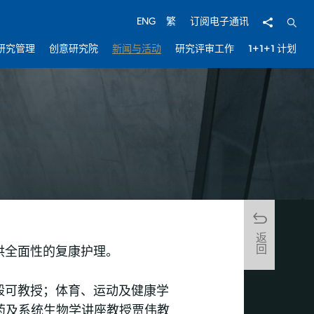
分享
开启
ENG
繁
订阅电子通讯
研究管理
创意研究院
新闻与活动
研究评审工作
1+1+1 计划
返回
供全面性的复康护理。
毅可教授；体育、运动及健康学
中医药及系统生物学讲座教授贾伟教