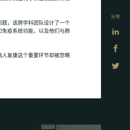
分享
问题，该跨学科团队设计了一个
Lin
和免疫系统功能，以及他们与肺
Fa
病人复康这个重要环节却被忽略
Twi