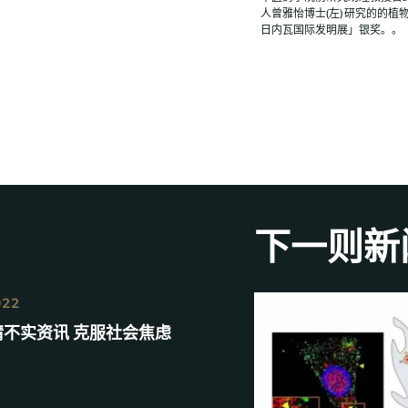
人曾雅怡博士(左) 研究的的植
日内瓦国际发明展」银奖。。
下一则新
022
情不实资讯 克服社会焦虑