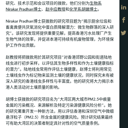
研究、技术示范和会议项目的拨款，他们分别为
生物系
Nirakar Pradhan博士
、
赵中应教授
和
化学系
胡娣博士
。
Nirakar Pradhan博士获拨款的研究项目题为“揭示厨余垃圾和
畜禽粪便共厌氧消化中蛋白质降解潜力：微生物群落的深入研
究”。该研究发现将提供重要见解，提高香港污水处理厂产生
生物气体的效率，并促进本港可持续有机废物管理，为环境保
护工作作出贡献。
赵教授将把拨款用於其研究项目“对香港郊野公园和街道陆地
线虫进行初步采样，以评估其生物多样性和作为土壤健康指标
的潜力”。陆地线虫常用作评估土壤健康，赵博士将利用常见
土壤线虫作为标记物来监测土壤的健康状况，同时探究未有被
深入研究的香港线虫多样性与丰富度。他的研究将大力揭示本
港人类活动对土壤质量的影响。
胡博士获拨款的研究项目名为“大湾区两大城市PM2.5中痕量
金属的污染概况、来源解析及特定污染源健康风险分析”。她
的研究著重开发一种新方法，用以评估香港和深圳空气中微细
悬浮粒子（PM2.5）所含金属的健康风险。预计研究结果最终
可有助大湾区的决策者制定具针对性的空气质量条例。