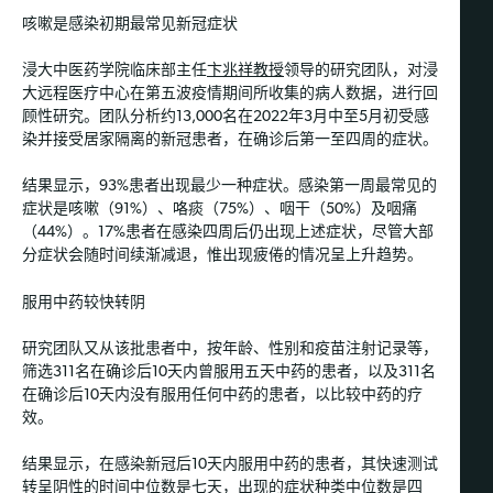
咳嗽是感染初期最常见新冠症状
浸大中医药学院临床部主任
卞兆祥教授
领导的研究团队，对浸
大远程医疗中心在第五波疫情期间所收集的病人数据，进行回
顾性研究。团队分析约13,000名在2022年3月中至5月初受感
染并接受居家隔离的新冠患者，在确诊后第一至四周的症状。
结果显示，93%患者出现最少一种症状。感染第一周最常见的
症状是咳嗽（91%）、咯痰（75%）、咽干（50%）及咽痛
（44%）。17%患者在感染四周后仍出现上述症状，尽管大部
分症状会随时间续渐减退，惟出现疲倦的情况呈上升趋势。
服用中药较快转阴
研究团队又从该批患者中，按年龄、性别和疫苗注射记录等，
筛选311名在确诊后10天内曾服用五天中药的患者，以及311名
在确诊后10天内没有服用任何中药的患者，以比较中药的疗
效。
结果显示，在感染新冠后10天内服用中药的患者，其快速测试
转呈阴性的时间中位数是七天，出现的症状种类中位数是四