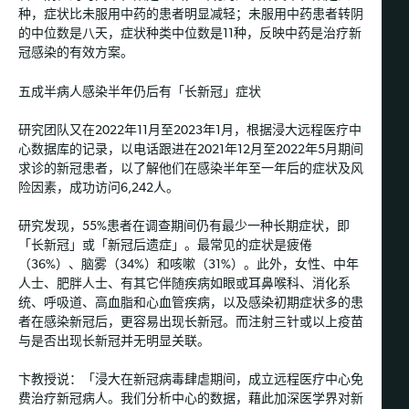
种，症状比未服用中药的患者明显减轻；未服用中药患者转阴
的中位数是八天，症状种类中位数是11种，反映中药是治疗新
冠感染的有效方案。
五成半病人感染半年仍后有「长新冠」症状
研究团队又在2022年11月至2023年1月，根据浸大远程医疗中
心数据库的记录，以电话跟进在2021年12月至2022年5月期间
求诊的新冠患者，以了解他们在感染半年至一年后的症状及风
险因素，成功访问6,242人。
研究发现，55%患者在调查期间仍有最少一种长期症状，即
「长新冠」或「新冠后遗症」。最常见的症状是疲倦
（36%）、脑雾（34%）和咳嗽（31%）。此外，女性、中年
人士、肥胖人士、有其它伴随疾病如眼或耳鼻喉科、消化系
统、呼吸道、高血脂和心血管疾病，以及感染初期症状多的患
者在感染新冠后，更容易出现长新冠。而注射三针或以上疫苗
与是否出现长新冠并无明显关联。
卞教授说：「浸大在新冠病毒肆虐期间，成立远程医疗中心免
费治疗新冠病人。我们分析中心的数据，藉此加深医学界对新