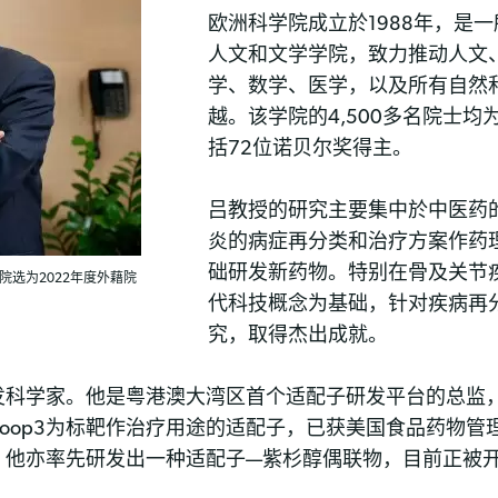
欧洲科学院成立於1988年，是
人文和文学学院，致力推动人文
学、数学、医学，以及所有自然
越。该学院的4,500多名院士
括72位诺贝尔奖得主。
吕教授的研究主要集中於中医药
炎的病症再分类和治疗方案作药
础研发新药物。特别在骨及关节
选为2022年度外藉院
代科技概念为基础，针对疾病再
究，取得杰出成就。
发科学家。他是粤港澳大湾区首个适配子研发平台的总监
tin loop3为标靶作治疗用途的适配子，已获美国食品药
。他亦率先研发出一种适配子—紫杉醇偶联物，目前正被