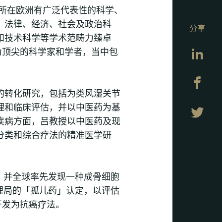
一所在欧洲有广泛代表性的科学、
、法律、经济、社会及政治科
分享
和技术科学等学术范畴力臻卓
Lin
均为顶尖的科学家和学者，当中包
Fa
的转化研究，包括为类风湿关节
理和临床评估，并以中医药为基
Twi
疾病方面，吕教授以中医药及现
分类和综合疗法的精准医学研
，并全球率先发现一种成骨细胞
物管理局的「孤儿药」认定，以评估
开发为抗癌疗法。