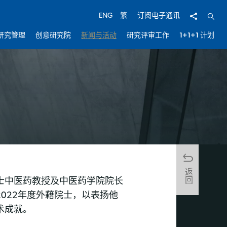
分享
开启
ENG
繁
订阅电子通讯
研究管理
创意研究院
新闻与活动
研究评审工作
1+1+1 计划
返回
士中医药教授及中医药学院院长
022年度外藉院士，以表扬他
术成就。