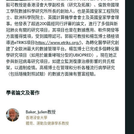
毅可教授是香港浸會大學副校長（研究及拓展）、倫敦帝國理
工學院數據科學研究所所長的創始人，也是英國皇家工程院院
士、歐洲科學院院士、英國計算機學會會士及英國皇家學會理
事。他發表了超過200篇經同行評審的論文，進行了多個與新
冠肺炎有關的研究項目，其項目也曾在數據應用、軟件開發等
方面獲得獎項，受到國際認可。郭毅可教授和楊氙博士積極領
導過eTRIKS項目(
https://www.etriks.org/
)，為轉化醫學研究創
建了全歐洲最大的數據管理平台。楊氙博士已完成多個轉化醫
學研究項目（如用於嚴重哮喘分型的UBIOPRED），現在她正
參與新冠病毒研究項目，如建立監測復康治療影響的貝氏框
架，以遏制疫情。高楊博士在管理和分析各種流行病學研究
（包括隨機對照試驗）的數據方面擁有豐富經驗。
學者論文及著作
Baker, Julien教授
香港浸會大學
體育、運動及健康學系教授