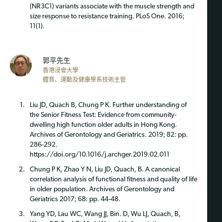
(NR3C1) variants associate with the muscle strength and
size response to resistance training. PLoS One. 2016;
11(1).
郭平先生
香港浸會大學
體育、運動及健康學系技術主管
Liu JD, Quach B, Chung P K. Further understanding of
the Senior Fitness Test: Evidence from community-
dwelling high function older adults in Hong Kong.
Archives of Gerontology and Geriatrics. 2019; 82: pp.
286-292.
https://doi.org/10.1016/j.archger.2019.02.011
Chung P K, Zhao Y N, Liu JD, Quach, B. A canonical
correlation analysis of functional fitness and quality of life
in older population. Archives of Gerontology and
Geriatrics 2017; 68: pp. 44-48.
Yang YD, Lau WC, Wang JJ, Bin. D, Wu LJ, Quach, B,