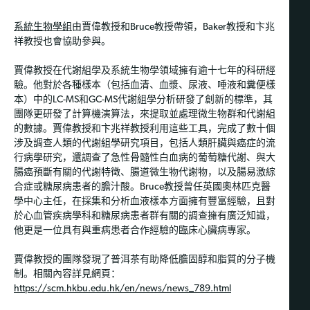
系統生物學組
由賈偉教授和Bruce教授帶領，Baker教授和卞兆
祥教授也會協助參與。
賈偉教授在代謝組學及系統生物學領域擁有逾十七年的科研經
驗。他對於各種樣本（包括血清、血漿、尿液、唾液和糞便樣
本）中的LC-MS和GC-MS代謝組學分析研發了創新的標準，其
團隊更研發了計算機演算法，來提取並處理微生物群和代謝組
的數據。賈偉教授和卞兆祥教授利用這些工具，完成了數十個
涉及調查人類的代謝組學研究項目，包括人類肝臟與癌症的流
行病學研究，還調查了急性骨髓性白血病的葡萄糖代謝、與大
腸癌預斷有關的代謝特徵、腸道微生物代謝物，以及腸易激綜
合症或糖尿病患者的膽汁酸。Bruce教授曾任英國奧林匹克醫
學中心主任，在採集和分析血液樣本方面擁有豐富經驗，且對
於心血管疾病學科和糖尿病患者群有關的調查擁有廣泛知識，
他更是一位具有與重病患者合作經驗的臨床心臟病專家。
賈偉教授的團隊發現了普洱茶有助降低膽固醇和脂質的分子機
制。相關內容詳見網頁：
https://scm.hkbu.edu.hk/en/news/news_789.html