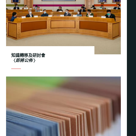
知識轉移及研討會
〈
即將公佈
〉