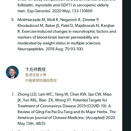
follistatin, myostatin and GDF11 in sarcopenic elderly
men. Exp Gerontol. 2020 May; 133:110869
Mokhtarzade M, Motl R, Negaresh R, Zimmer P,
Khodadoost M, Baker JS, Patel D, Majdinasab N, Ranjbar
R. Exercise-induced changes in neurotrophic factors and
markers of blood-brain barrier permeability are
moderated by weight status in multiple sclerosis.
Neuropeptides. 2018 Aug; 70:93-100.
卞兆祥教授
香港浸會大學
中醫藥學院講座教授
Zhong LLD, Lam WC, Yang W, Chan KW, Sze CW, Miao
JX, Yun KKL, Bian ZX, Wong VT. Potential Targets for
Treatment of Coronavirus Disease 2019 (COVID-19): A
Review of Qing-Fei-Pai-Du-Tang and its Major Herbs. The
American Journal of Chinese Medicine. (Accepted) 2020
May 15th; 48(5):