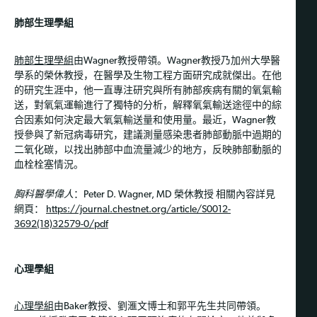
肺部生理學組
肺部生理學組
由Wagner教授帶領。Wagner教授乃加州大學醫
學系的榮休教授，在醫學及生物工程方面研究成就傑出。在他
的研究生涯中，他一直專注研究與所有肺部疾病有關的氧氣輸
送，對氧氣運輸進行了獨特的分析，解釋氧氣輸送途徑中的綜
合因素如何決定最大氧氣輸送量和使用量。最近，Wagner教
授參與了新冠病毒研究，建議測量感染患者肺部動脈中過期的
二氧化碳，以找出肺部中血流量減少的地方，反映肺部動脈的
血栓栓塞情況。
胸科醫學偉人
：Peter D. Wagner, MD 榮休教授 相關內容詳見
網頁：
https://journal.chestnet.org/article/S0012-
3692(18)32579-0/pdf
心理學組
心理學組
由Baker教授、劉滙文博士和郭平先生共同帶領。