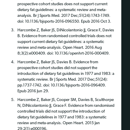
prospective cohort studies does not support current
dietary fat guidelines: a systematic review and meta-
analysis. Br J Sports Med. 2017 Dec;51(24):1743-1749.
doi: 10.1136/bjsports-2016-096550. Epub 2016 Oct 3.
Harcombe Z, Baker JS, DiNicolantonio JJ, Grace F, Davies
B. Evidence from randomised controlled trials does not
support current dietary fat guidelines: a systematic
review and meta-analysis. Open Heart. 2016 Aug
8;3(2):e000409. doi: 10.1136/openhrt-2016-000409.
Harcombe Z, Baker JS, Davies B. Evidence from
prospective cohort studies did not support the
introduction of dietary fat guidelines in 1977 and 1983: a
systematic review. Br J Sports Med. 2017 Dec;51(24):
pp.1737-1742. doi: 10.1136/bjsports-2016-096409.
Epub 2016 Jun 29.
Harcombe Z, Baker JS, Cooper SM, Davies B, Sculthorpe
N, DiNicolantonio JJ, Grace F. Evidence from randomised
controlled trials did not support the introduction of
dietary fat guidelines in 1977 and 1983: a systematic
review and meta-analysis. Open Heart. 2015 Jan
29;2(1):e000196.