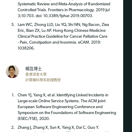
Systematic
Review and Meta-Analysis of Randomized
Controlled Trials. Frontiers in
Pharmacology. 2019 Jul
3;10:703. doi: 10.3389/fphar.2019.00703.
Lam WC, Zhong LLD, Liu YQ, Shi NN, Ng Bacon, Ziea
Eric, Bian ZX, Lu AP.
Hong Kong Chinese Medicine
Clinical Practice Guideline for Cancer Palliative Care
-
Pain, Constipation and Insomnia. eCAM. 2019:
1038206.
楊氙博士
香港浸會大學
計算機科學系助理教授
Chen YJ, Yang X, et al. Identifying Linked Incidents in
Large-scale Online Service Systems. The ACM Joint
European Software Engineering Conference and
Symposium on the Foundations of Software Engineering
(ESEC/FSE), 2020.
Zhang J, Zhang X, Sun K, Yang X, Dai C, Guo Y.