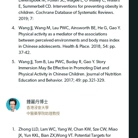
Elwenspoek M, Foxen SC, Magee L, O’Malley C, Waters
E, Summerbell CD. Interventions for preventing obesity in
children. Cochrane Database of Systematic Reviews.
2019; 7:
Wang JJ, Wang M, Lau PWC, Ainsworth BE, He G, Gao Y.
Physical activity as a mediator of the associations
between perceived environments and body mass index
in Chinese adolescents. Health & Place. 2018, 54: pp.
37-42.
Wang JJ, Tom B, Lau PWC, Buday R, Gao Y. Story
Immersion May Be Effective in Promoting Diet and
Physical Activity in Chinese Children. Journal of Nutrition
Education and Behavior. 2017; 49: pp.321-329.
鍾麗丹博士
香港浸會大學
中醫藥學院助理教授
Zhong LLD, Lam WC, Yang W, Chan KW, Sze CW, Miao
JX, Yun KKL, Bian ZX,
Wong VT. Potential Targets for