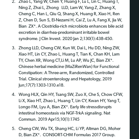
Zhao L, Yang W, Chen Y, Huang F, Lu L, Lin C, Huang T,
Ning Z, Zhai L, Zhong LLD, Lam W, Yang Z, Zhang X,
Cheng C, Han L, Qiu Q, Shang X, Huang R, Xiao H, Ren
Z, Chen D, Sun S, El-Nezami H, Cai Z, Lu A, Fang X, Jia W,
Bian ZX*. A Clostridia-rich microbiota enhances bile acid
excretion in diarrhea-predominant irritable bowel
syndrome. J Clin Invest. 2020 Jan 2;130(1):438-450.
Zhong LLD, Cheng CW, Kun W, Dai L, Hu DD, Ning ZW,
Xiao HT, Lin CY, Zhao L, Huang T, Tian K, Chan KH, Lam
TY, Chen XR, Wong CT,Li M, Lu AP, Wu JC, Bian ZX*.
Chinese herbal medicine (MaZiRenWan) for Functional
Constipation: A Three-arm, Randomized, Controlled
Trial. Clinical stroenterology and Hepatology, 2019
Jun;17(7):1303-1310.e18.
Wong HLX, Qin HY, Tsang SW, Zuo X, Che S, Chow CFW,
Li X, Xiao HT, Zhao L, Huang T, Lin CY, Kwan HY, Yang T,
Longo FM, Lyu A, Bian ZX*. Early life stressdisrupts
intestinal homeostasis via NGF-TrkA signaling. Nat
Commun. 2019 Apr15;10(1):1745
Cheng CW, Wu TX, Shang HC, Li YP, Altman DG, Moher
D, Bian ZX*. CONSORT-CHM Formulas 2017 Group.