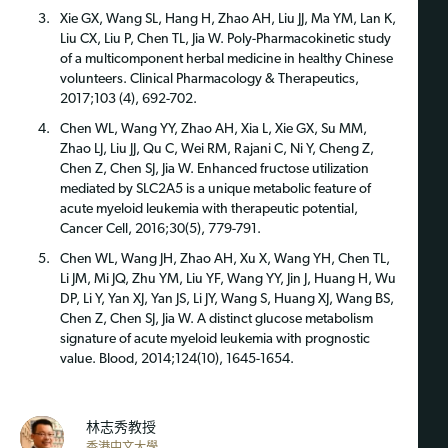
Xie GX, Wang SL, Hang H, Zhao AH, Liu JJ, Ma YM, Lan K,
Liu CX, Liu P, Chen TL, Jia W. Poly-Pharmacokinetic study
of a multicomponent herbal medicine in healthy Chinese
volunteers. Clinical Pharmacology & Therapeutics,
2017;103 (4), 692-702.
Chen WL, Wang YY, Zhao AH, Xia L, Xie GX, Su MM,
Zhao LJ, Liu JJ, Qu C, Wei RM, Rajani C, Ni Y, Cheng Z,
Chen Z, Chen SJ, Jia W. Enhanced fructose utilization
mediated by SLC2A5 is a unique metabolic feature of
acute myeloid leukemia with therapeutic potential,
Cancer Cell, 2016;30(5), 779-791.
Chen WL, Wang JH, Zhao AH, Xu X, Wang YH, Chen TL,
Li JM, Mi JQ, Zhu YM, Liu YF, Wang YY, Jin J, Huang H, Wu
DP, Li Y, Yan XJ, Yan JS, Li JY, Wang S, Huang XJ, Wang BS,
Chen Z, Chen SJ, Jia W. A distinct glucose metabolism
signature of acute myeloid leukemia with prognostic
value. Blood, 2014;124(10), 1645-1654.
林志秀教授