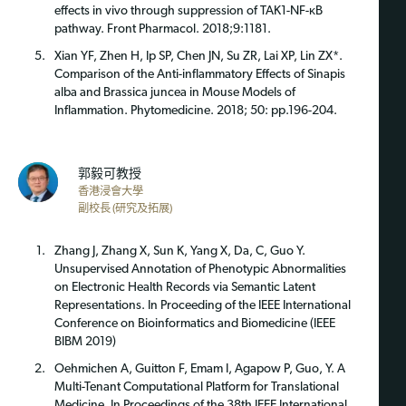
effects in vivo through suppression of TAK1-NF-κB
pathway. Front Pharmacol. 2018;9:1181.
Xian YF, Zhen H, Ip SP, Chen JN, Su ZR, Lai XP, Lin ZX*.
Comparison of the Anti-inflammatory Effects of Sinapis
alba and Brassica juncea in Mouse Models of
Inflammation. Phytomedicine. 2018; 50: pp.196-204.
郭毅可教授
香港浸會大學
副校長 (研究及拓展)
Zhang J, Zhang X, Sun K, Yang X, Da, C, Guo Y.
Unsupervised Annotation of Phenotypic Abnormalities
on Electronic Health Records via Semantic Latent
Representations. In Proceeding of the IEEE International
Conference on Bioinformatics and Biomedicine (IEEE
BIBM 2019)
Oehmichen A, Guitton F, Emam I, Agapow P, Guo, Y. A
Multi-Tenant Computational Platform for Translational
Medicine. In Proceedings of the 38th IEEE International