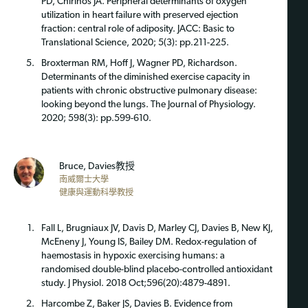
PD, Chirinos JA. Peripheral determinants of oxygen
utilization in heart failure with preserved ejection
fraction: central role of adiposity. JACC: Basic to
Translational Science, 2020; 5(3): pp.211-225.
Broxterman RM, Hoff J, Wagner PD, Richardson.
Determinants of the diminished exercise capacity in
patients with chronic obstructive pulmonary disease:
looking beyond the lungs. The Journal of Physiology.
2020; 598(3): pp.599-610.
Bruce, Davies教授
南威爾士大學
健康與運動科學教授
Fall L, Brugniaux JV, Davis D, Marley CJ, Davies B, New KJ,
McEneny J, Young IS, Bailey DM. Redox-regulation of
haemostasis in hypoxic exercising humans: a
randomised double-blind placebo-controlled antioxidant
study. J Physiol. 2018 Oct;596(20):4879-4891.
Harcombe Z, Baker JS, Davies B. Evidence from