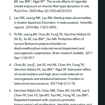
JW, Lau BW*, Ngai SP*. The acute effects of cigarette
smoke exposure on muscle fiber type dynamics in rats.
PLoS One. 2020 May 20;15(5):e0233523.
Lau WK, Leung MK, Lau BW. Resting-state abnormalities
in Autism Spectrum Disorders: A meta-analysis. Scientific
reports. 2019 Mar 7;9(1):3892.
Po KK, Leung JW, Chan JN, Fung TK, Sánchez-Vidaña DI,
Sin EL, So KF, Lau BW*, Siu AM. Protective effect of
Lycium Barbarum polysaccharides on
dextromethorphan-induced mood impairment and
neurogenesis suppression. Brain research bulletin. 2017
Sep 1;134:10-7.
Chan JN, Lee JC, Lee SS, Hui KK, Chan AH, Fung TK,
Sánchez-Vidaña DI, Lau BW*, Ngai SP. Interaction effect
of social isolation and high dose corticosteroid on
neurogenesis and emotional behavior. Frontiers in
behavioral neuroscience. 2017 Feb 21;11:18.
Sánchez-Vidaña DI, Chan NM, Chan AH, Hui KK, Lee S,
Chan HY, Law YS, Sze MY, Tsui WC, Fung TK, Lau BW*.
Repeated treatment with oxytocin promotes
hippocampal cell proliferation, dendritic maturation and