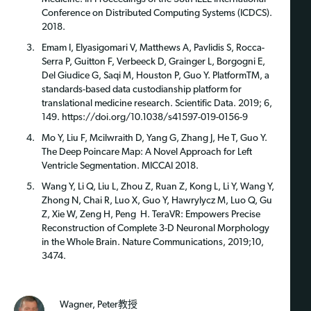
Conference on Distributed Computing Systems (ICDCS).
2018.
Emam I, Elyasigomari V, Matthews A, Pavlidis S, Rocca-
Serra P, Guitton F, Verbeeck D, Grainger L, Borgogni E,
Del Giudice G, Saqi M, Houston P, Guo Y. PlatformTM, a
standards-based data custodianship platform for
translational medicine research. Scientific Data. 2019; 6,
149. https://doi.org/10.1038/s41597-019-0156-9
Mo Y, Liu F, Mcilwraith D, Yang G, Zhang J, He T, Guo Y.
The Deep Poincare Map: A Novel Approach for Left
Ventricle Segmentation. MICCAI 2018.
Wang Y, Li Q, Liu L, Zhou Z, Ruan Z, Kong L, Li Y, Wang Y,
Zhong N, Chai R, Luo X, Guo Y, Hawrylycz M, Luo Q, Gu
Z, Xie W, Zeng H, Peng H. TeraVR: Empowers Precise
Reconstruction of Complete 3-D Neuronal Morphology
in the Whole Brain. Nature Communications, 2019;10,
3474.
Wagner, Peter教授