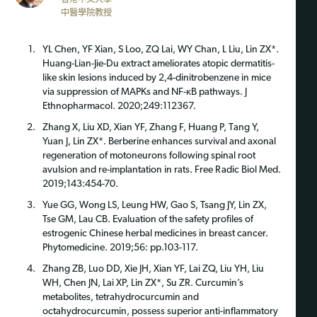
香港中文大學
中醫學院教授
YL Chen, YF Xian, S Loo, ZQ Lai, WY Chan, L Liu, Lin ZX*.
Huang-Lian-Jie-Du extract ameliorates atopic dermatitis-
like skin lesions induced by 2,4-dinitrobenzene in mice
via suppression of MAPKs and NF-κB pathways. J
Ethnopharmacol. 2020;249:112367.
Zhang X, Liu XD, Xian YF, Zhang F, Huang P, Tang Y,
Yuan J, Lin ZX*. Berberine enhances survival and axonal
regeneration of motoneurons following spinal root
avulsion and re-implantation in rats. Free Radic Biol Med.
2019;143:454-70.
Yue GG, Wong LS, Leung HW, Gao S, Tsang JY, Lin ZX,
Tse GM, Lau CB. Evaluation of the safety profiles of
estrogenic Chinese herbal medicines in breast cancer.
Phytomedicine. 2019;56: pp.103-117.
Zhang ZB, Luo DD, Xie JH, Xian YF, Lai ZQ, Liu YH, Liu
WH, Chen JN, Lai XP, Lin ZX*, Su ZR. Curcumin’s
metabolites, tetrahydrocurcumin and
octahydrocurcumin, possess superior anti-inflammatory