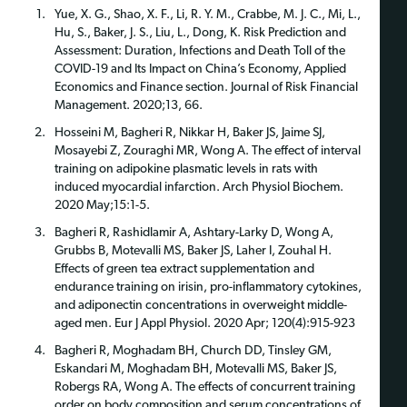
Yue, X. G., Shao, X. F., Li, R. Y. M., Crabbe, M. J. C., Mi, L.,
Hu, S., Baker, J. S., Liu, L., Dong, K. Risk Prediction and
Assessment: Duration, Infections and Death Toll of the
COVID-19 and Its Impact on China’s Economy, Applied
Economics and Finance section. Journal of Risk Financial
Management. 2020;13, 66.
Hosseini M, Bagheri R, Nikkar H, Baker JS, Jaime SJ,
Mosayebi Z, Zouraghi MR, Wong A. The effect of interval
training on adipokine plasmatic levels in rats with
induced myocardial infarction. Arch Physiol Biochem.
2020 May;15:1-5.
Bagheri R, Rashidlamir A, Ashtary-Larky D, Wong A,
Grubbs B, Motevalli MS, Baker JS, Laher I, Zouhal H.
Effects of green tea extract supplementation and
endurance training on irisin, pro-inflammatory cytokines,
and adiponectin concentrations in overweight middle-
aged men. Eur J Appl Physiol. 2020 Apr; 120(4):915-923
Bagheri R, Moghadam BH, Church DD, Tinsley GM,
Eskandari M, Moghadam BH, Motevalli MS, Baker JS,
Robergs RA, Wong A. The effects of concurrent training
order on body composition and serum concentrations of