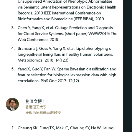
Unsupervised Annotation of Phenotypic Abnormalities
via Semantic Latent Representations on Electronic Health
Records. 2019 IEEE International Conference on
Bioinformatics and Biomedicine (IEEE BIBM), 2019.
Chen Y, Yang X, et al. Outage Prediction and Diagnosis
for Cloud Service Systems. (short paper) WWW2019: The
Web Conference, 2019.
Brandsma J, Goss V, Yang X, et al. Lipid phenotyping of
lung epithelial lining fluid in healthy human volunteers.
Metabolomics. 2018: 14(123).
Yang X, Guo Y, Pan W. Sparse Bayesian classification and
feature selection for biological expression data with high
correlations. PloS One 2017: 12(12).
劉滙文博士
香港理工大學
康復治療科學系副教授
Cheung KK, Fung TK, Mak JC, Cheung SY, He W, Leung