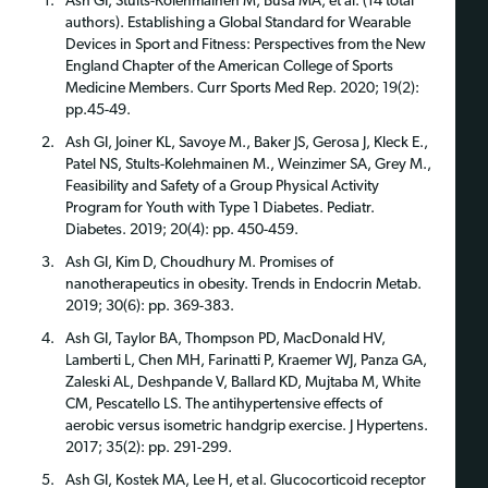
Ash GI, Stults-Kolehmainen M, Busa MA, et al. (14 total
authors). Establishing a Global Standard for Wearable
Devices in Sport and Fitness: Perspectives from the New
England Chapter of the American College of Sports
Medicine Members. Curr Sports Med Rep. 2020; 19(2):
pp.45-49.
Ash GI, Joiner KL, Savoye M., Baker JS, Gerosa J, Kleck E.,
Patel NS, Stults-Kolehmainen M., Weinzimer SA, Grey M.,
Feasibility and Safety of a Group Physical Activity
Program for Youth with Type 1 Diabetes. Pediatr.
Diabetes. 2019; 20(4): pp. 450-459.
Ash GI, Kim D, Choudhury M. Promises of
nanotherapeutics in obesity. Trends in Endocrin Metab.
2019; 30(6): pp. 369-383.
Ash GI, Taylor BA, Thompson PD, MacDonald HV,
Lamberti L, Chen MH, Farinatti P, Kraemer WJ, Panza GA,
Zaleski AL, Deshpande V, Ballard KD, Mujtaba M, White
CM, Pescatello LS. The antihypertensive effects of
aerobic versus isometric handgrip exercise. J Hypertens.
2017; 35(2): pp. 291-299.
Ash GI, Kostek MA, Lee H, et al. Glucocorticoid receptor