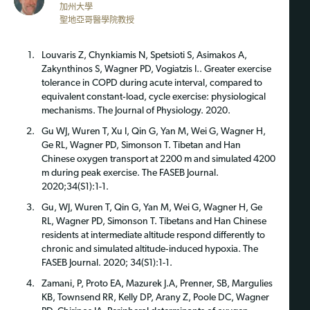
加州大學
聖地亞哥醫學院教授
Louvaris Z, Chynkiamis N, Spetsioti S, Asimakos A,
Zakynthinos S, Wagner PD, Vogiatzis I.. Greater exercise
tolerance in COPD during acute interval, compared to
equivalent constant‐load, cycle exercise: physiological
mechanisms. The Journal of Physiology. 2020.
Gu WJ, Wuren T, Xu I, Qin G, Yan M, Wei G, Wagner H,
Ge RL, Wagner PD, Simonson T. Tibetan and Han
Chinese oxygen transport at 2200 m and simulated 4200
m during peak exercise. The FASEB Journal.
2020;34(S1):1-1.
Gu, WJ, Wuren T, Qin G, Yan M, Wei G, Wagner H, Ge
RL, Wagner PD, Simonson T. Tibetans and Han Chinese
residents at intermediate altitude respond differently to
chronic and simulated altitude‐induced hypoxia. The
FASEB Journal. 2020; 34(S1):1-1.
Zamani, P, Proto EA, Mazurek J.A, Prenner, SB, Margulies
KB, Townsend RR, Kelly DP, Arany Z, Poole DC, Wagner