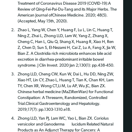
Treatment of Coronavirus Disease 2019 (COVID-19):
A
Review of Qing-Fei-Pai-Du-Tang and its Major Herbs. The
American Journal of
Chinese Medicine. 2020; 48(5).
(Accepted, May 15th, 2020).
Zhao L, Yang W, Chen Y, Huang F, Lu L, Lin C, Huang T,
Ning Z, Zhai L, Zhong
LLD, Lam W, Yang Z, Zhang X,
Cheng C, Han L, Qiu Q, Shang X, Huang R, Xiao H,
Ren
Z, Chen D, Sun S, El-Nezami H, Cai Z, Lu A, Fang X, Jia W,
Bian Z. A Clostridia rich microbiota enhances bile acid
excretion in diarrhea-predominant irritable bowel
syndrome. J Clin Invest. 2020 Jan 2;130(1): pp.438-450.
Zhong LLD, Cheng CW, Kun W, Dai L, Hu DD, Ning ZW,
Xiao HT, Lin CY, Zhao
L, Huang T, Tian K, Chan KH, Lam
TY, Chen XR, Wong CT,Li M, Lu AP, Wu JC, Bian ZX.
Chinese herbal medicine (MaZiRenWan) for Functional
Constipation: A Threearm, Randomized, Controlled
Trial.Clinical Gastroenterology and Hepatology.
2019;17(7): pp.1303-1310.e18.
Zhong LLD, Yan PJ, Lam WC, Yao L, Bian ZX. Coriolus
versicolor and Ganoderma
lucidum Related Natural
Products as An Adjunct Therapy for Cancers: A