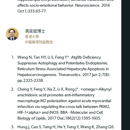
affects socio-emotional behavior. Neuroscience. 2016
Oct 1;333:65-77.
馮奕斌博士
香港大學
中醫藥學院副教授
Wang N, Tan HY, Li S, Feng Y*. Atg9b Deficiency
Suppresses Autophagy and Potentiates Endoplasmic
Reticulum Stress-Associated Hepatocyte Apoptosis in
Hepatocarcinogenesis. Theranostics. 2017 Jun 2;7(8):
pp.2325-2338.
Cheng Y, Feng Y, Xia Z, Li X, Rong J*. <omega>-Alkynyl
arachidonic acid promotes anti-inflammatory
macrophage M2 polarization against acute myocardial
infarction via regulating the cross-talk between PKM2,
HIF-1<alpha> and iNOS. BBA - Molecular and Cell
Biology of Lipids, 2017 Dec;1862(12):1595-1605.
Hung J, Cao S, Tang H, He Y, Feng Y, Wang K, Zhang QS.