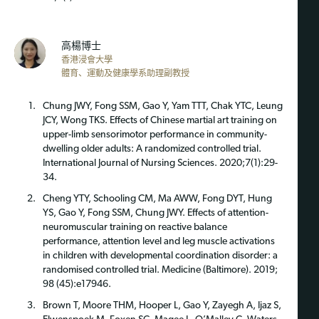
高楊博士
香港浸會大學
體育、運動及健康學系助理副教授
Chung JWY, Fong SSM, Gao Y, Yam TTT, Chak YTC, Leung
JCY, Wong TKS. Effects of Chinese martial art training on
upper-limb sensorimotor performance in community-
dwelling older adults: A randomized controlled trial.
International Journal of Nursing Sciences. 2020;7(1):29-
34.
Cheng YTY, Schooling CM, Ma AWW, Fong DYT, Hung
YS, Gao Y, Fong SSM, Chung JWY. Effects of attention-
neuromuscular training on reactive balance
performance, attention level and leg muscle activations
in children with developmental coordination disorder: a
randomised controlled trial. Medicine (Baltimore). 2019;
98 (45):e17946.
Brown T, Moore THM, Hooper L, Gao Y, Zayegh A, Ijaz S,