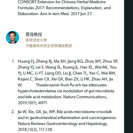
CONSORT Extension for Chinese Herbal Medicine
Formulas 2017: Recommendations, Explanation, and
Elaboration. Ann In tern Med. 2017 Jun 27.
賈偉教授
香港浸會大學
中醫藥與系統生物學講座教授
Huang FJ, Zheng XJ, Ma XH, Jiang RQ, Zhou WY, Zhou SP,
Zhang YJ, Lei S, Wang SL, Kuang JL, Han XL, Wei ML, You
YJ, Li MC, Li YT, Liang DD, Liu JJ, Chen TL, Yan C, Wei RM,
Rajani C, Shen CX, Xie GX, Bian ZX, Li HK, Zhao AH, Jia
W. Theabrownin from Pu-erh tea attenuates
hypercholesterolemia via modulation of gut microbiota
and bile acid metabolism. Nature Communications,
2019;10(1), 4971.
Jia W, Xie, GX, Jia, WP, Bile acids-microbiome crosstalk
and in gastrointestinal inflammation and carcinogenesis.
Nature Reviews Gastroenterology and Hepatology,
2018;15(2), 111-128.