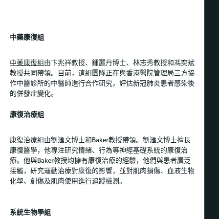
中藥康復組
中藥康復組
由卞兆祥教授、鍾麗丹博士、林志秀教授和馮奕斌
教授共同帶領。目前，這組團隊正在與香港醫院管理局三方協
作中醫診所的中醫師進行合作研究，評估新冠肺炎患者感染後
的併發症變化。
康復治療組
康復治療組
由劉滙文博士和Baker教授帶領。劉滙文博士擅長
康復醫學，他專注研究情緒、行為等神經基礎系統的康復治
療。他與Baker教授均擁有康復治療的經驗，他們與患者廣泛
接觸，研究運動治療對康復的影響，並對肌肉損傷、血液生物
化學、創傷及肌肉使用進行追蹤檢測。
系統生物學組