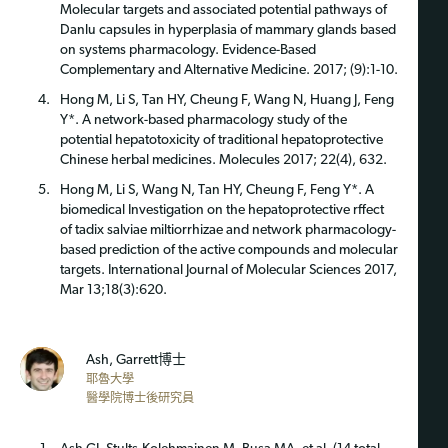
Molecular targets and associated potential pathways of
Danlu capsules in hyperplasia of mammary glands based
on systems pharmacology. Evidence-Based
Complementary and Alternative Medicine. 2017; (9):1-10.
Hong M, Li S, Tan HY, Cheung F, Wang N, Huang J, Feng
Y*. A network-based pharmacology study of the
potential hepatotoxicity of traditional hepatoprotective
Chinese herbal medicines. Molecules 2017; 22(4), 632.
Hong M, Li S, Wang N, Tan HY, Cheung F, Feng Y*. A
biomedical Investigation on the hepatoprotective rffect
of tadix salviae miltiorrhizae and network pharmacology-
based prediction of the active compounds and molecular
targets. International Journal of Molecular Sciences 2017,
Mar 13;18(3):620.
Ash, Garrett博士
耶魯大學
醫學院博士後研究員