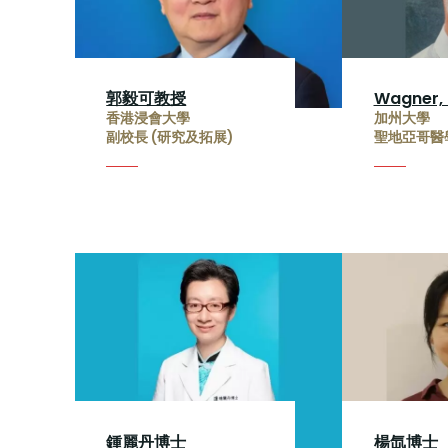
郭毅可教授
Wagner,
香港浸會大學
加州大學
副校長 (研究及拓展)
聖地亞哥醫
鍾麗丹博士
楊氙博士