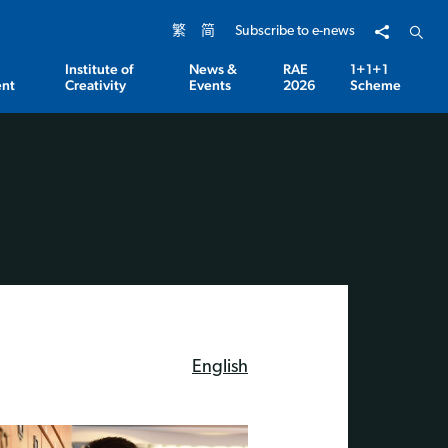
Share to
Open 
繁
简
Subscribe to e-news
Institute of
News &
RAE
1+1+1
nt
Creativity
Events
2026
Scheme
English