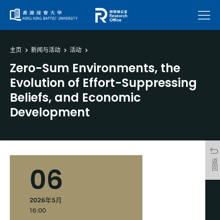
菜单
主页
新闻与活动
活动
Zero-Sum Environments, the
Evolution of Effort-Suppressing
Beliefs, and Economic
Development
返回
06
2026年5月
16:00