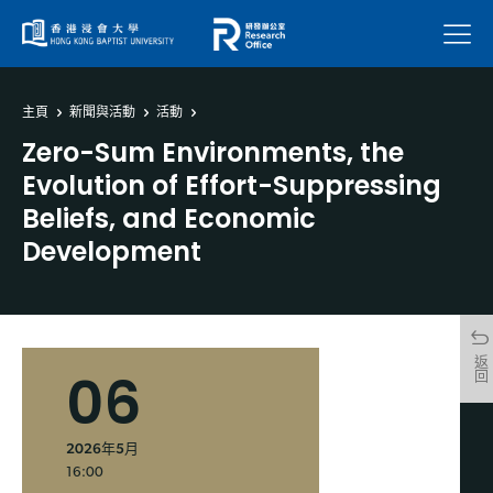
菜單
主頁
新聞與活動
活動
Zero-Sum Environments, the
Evolution of Effort-Suppressing
Beliefs, and Economic
Development
返回
06
2026年5月
16:00