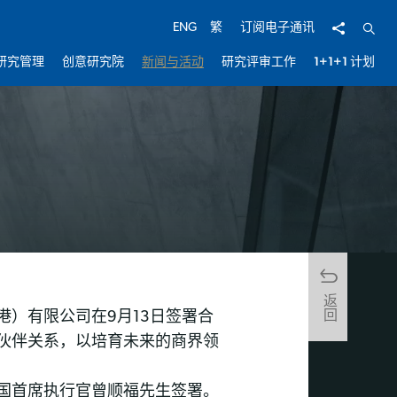
分享
开启
ENG
繁
订阅电子通讯
研究管理
创意研究院
新闻与活动
研究评审工作
1+1+1 计划
返回
）有限公司在9月13日签署合
伙伴关系，以培育未来的商界领
国首席执行官曾顺福先生签署。