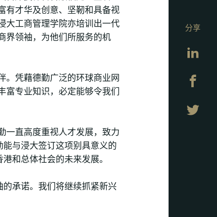
富有才华及创意、坚靭和具备视
浸大工商管理学院亦培训出一代
分享
商界领袖，为他们所服务的机
Lin
伴。凭藉德勤广泛的环球商业网
Fa
丰富专业知识，必定能够令我们
Twi
勤一直高度重视人才发展，致力
勤能与浸大签订这项别具意义的
香港和总体社会的未来发展。
袖的承诺。我们将继续抓紧新兴