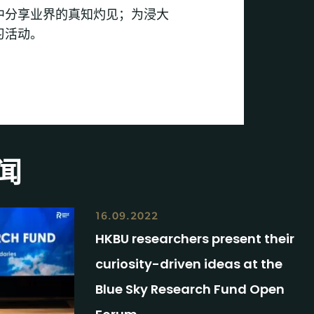
中分享业界的真知灼见；为浸大
习活动。
闻
16.09.2022
HKBU researchers present their
curiosity-driven ideas at the
Blue Sky Research Fund Open