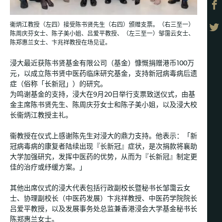
衞炳江教授（左四）接受陈书贤先生（右四）颁赠支票。（右三至一）
陈周庆芬女士、陈子美小姐、吕爱平教授、（左三至一）邹霭云女士、
陈郑惠兰女士、卞兆祥教授在场见证。
浸大最近获陈书贤基金有限公司（基金）慷慨捐赠港币100万
元，以成立陈书贤中医药临床研究基金，支持新冠病毒病后遗
症（俗称「长新冠」）的研究。
为鸣谢基金的支持，浸大在9月20日举行支票致送仪式，由基
金主席陈书贤先生、陈周庆芬女士和陈子美小姐，以及浸大校
长衞炳江教授主礼。
衞教授在仪式上感谢陈先生对浸大的鼎力支持。他表示：「新
冠病毒病的康复者陆续出现『长新冠』症状，是次捐款将襄助
大学加强研究，发挥中医药的优势，从而为『长新冠』制定更
佳的治疗或纾缓方案。」
其他出席仪式的浸大代表包括行政副校长暨秘书长邹霭云女
士、协理副校长（中医药发展）卞兆祥教授、中医药学院院长
吕爱平教授，以及发展事务处总监兼香港浸会大学基金秘书长
陈郑惠兰女士。