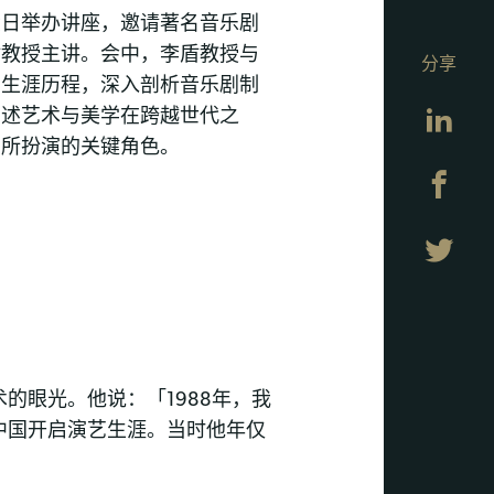
六日举办讲座，邀请著名音乐剧
盾教授主讲。会中，李盾教授与
分享
业生涯历程，深入剖析音乐剧制
Lin
阐述艺术与美学在跨越世代之
同所扮演的关键角色。
Fa
Twi
的眼光。他说：「1988年，我
中国开启演艺生涯。当时他年仅