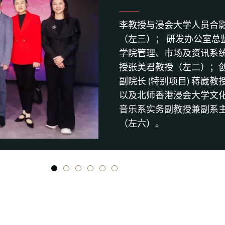
李教授与浸会大学人员合
（左三）； 研发办公室总
学院管理、市场及资讯系
授张美君教授（左二）；
副院长 (特别项目) 蒋崴
以及北师香港浸会大学文
音乐系实务副教授兼副系
（左六）。
1
2
3
4
5
6