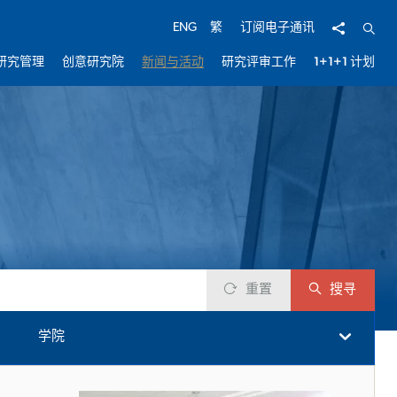
分享
开启
ENG
繁
订阅电子通讯
研究管理
创意研究院
新闻与活动
研究评审工作
1+1+1 计划
重置
搜寻
学院