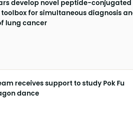
ars develop novel peptide-conjugated
 toolbox for simultaneous diagnosis a
f lung cancer
am receives support to study Pok Fu
ragon dance