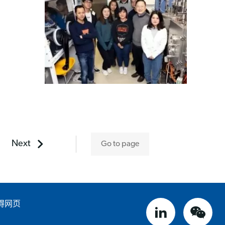
Next
碍网页
linked in
weix