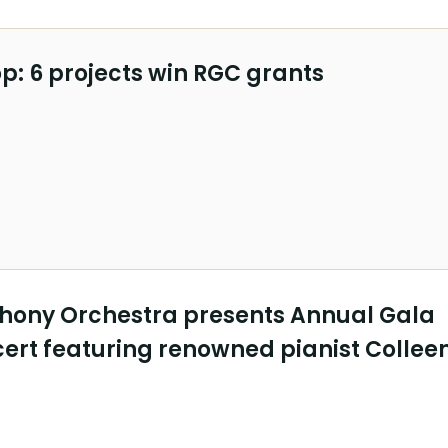
: 6 projects win RGC grants
ony Orchestra presents Annual Gala
ert featuring renowned pianist Collee