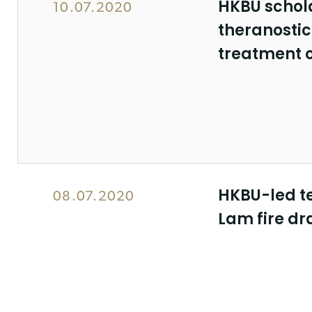
HKBU schol
10.07.2020
theranostic
treatment o
HKBU-led te
08.07.2020
Lam fire d