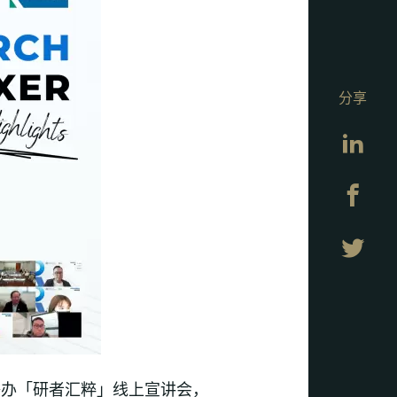
分享
Lin
Fa
Twi
日举办「研者汇粹」线上宣讲会，