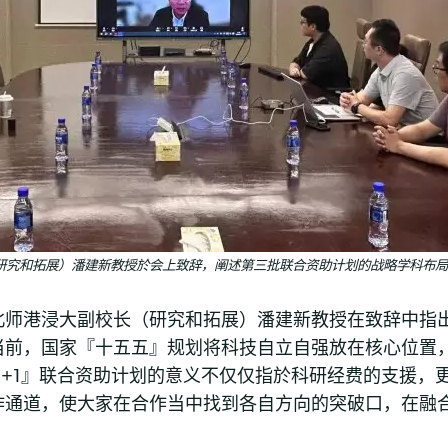
研究和拓展）潘建新教授於会上致辞，阐述第三批联合资助计划的战略学科布局
北师港浸大副校长（研究和拓展）潘建新教授在致辞中指
当前，国家『十五五』规划将科技自立自强放在核心位置
+1+1』联合资助计划的意义不仅仅指於科研经费的支援，
作通道，使大家在合作当中找到各自方向的突破口，在融