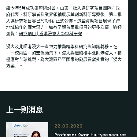
繼今年5月成功舉辦研討會，由第一批入選研究項目團隊向政
府代表、科研學者及業界領袖展示其創新科研專案後，第二批
入選研究項目亦已於6月初正式公佈。這些資助項目展現了跨
地域協作的龐大潛力，如欲了解首兩批項目的更多詳情，歡迎
瀏覽：
研究項目 | 香港浸會大學學科研究
浸大及北師港浸大一直致力推動跨學科研究與知識轉移。在
「一校兩園」的宏偉願景下，浸大將繼續攜手北師港浸大，積
極應對全球挑戰，為大灣區乃至國家的發展貢獻扎實的「浸大
方案」。
上一則消息
22.06.2026
Professor Kwan Hiu-yee secures