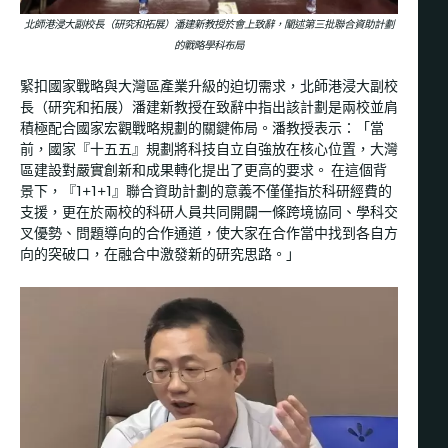
北師港浸大副校長（研究和拓展）潘建新教授於會上致辭，闡述第三批聯合資助計劃
的戰略學科布局
緊扣國家戰略與大灣區產業升級的迫切需求，北師港浸大副校
長（研究和拓展）潘建新教授在致辭中指出該計劃是兩校並肩
積極配合國家宏觀戰略規劃的關鍵佈局。潘教授表示：「當
前，國家『十五五』規劃將科技自立自強放在核心位置，大灣
區建設對嚴實創新和成果轉化提出了更高的要求。 在這個背
景下，『1+1+1』聯合資助計劃的意義不僅僅指於科研經費的
支援，更在於兩校的科研人員共同開闢一條跨境協同、學科交
叉優勢、問題導向的合作通道，使大家在合作當中找到各自方
向的突破口，在融合中激發新的研究思路。」