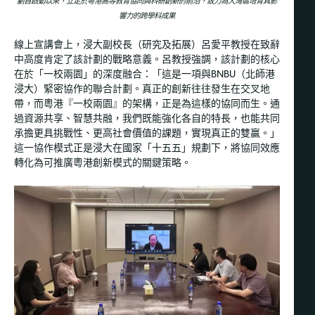
劃自啟動以來，立足於粵港高等教育協同與科研創新的前沿，致力為大灣區培育具影
響力的跨學科成果
線上宣講會上，浸大副校長（研究及拓展）呂愛平教授在致辭
中高度肯定了該計劃的戰略意義。呂教授強調，該計劃的核心
在於「一校兩園」的深度融合：「這是一項與BNBU（北師港
浸大）緊密協作的聯合計劃。真正的創新往往發生在交叉地
帶，而粵港『一校兩園』的架構，正是為這樣的協同而生。通
過資源共享、智慧共融，我們既能強化各自的特長，也能共同
承擔更具挑戰性、更高社會價值的課題，實現真正的雙贏。」
這一協作模式正是浸大在國家「十五五」規劃下，將協同效應
轉化為可推廣粵港創新模式的關鍵策略。