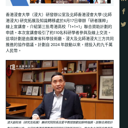
香港浸會大學（浸大）研發辦公室及北師香港浸會大學 (北師
港浸大) 研究拓展及知識轉移處於6月17日舉辦「研者匯粹」
線上宣講會，介紹第三批粵港高校「1+1+1」聯合資助計劃的
申請。本次宣講會吸引了約110名科研學者參與及線上交流。
這項計劃是由廣東省科學技術廳、浸大及北師港浸大三方共同
推進的協作倡議。計劃自 2024 年啟動以來，總投入約九千萬
人民幣。
浸大副校長（研究及拓展）兼研究院院長呂愛平教授致歡迎辭時強調，該聯合資助計