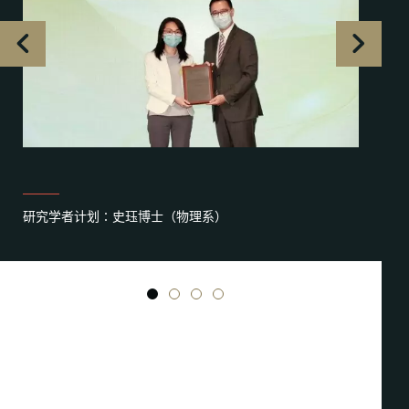
研究学者计划∶史珏博士（物理系）
1
2
3
4