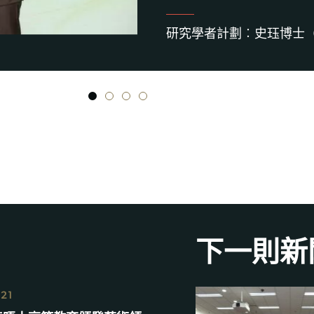
研究學者計劃︰史珏博士
1
2
3
4
下一則新
021