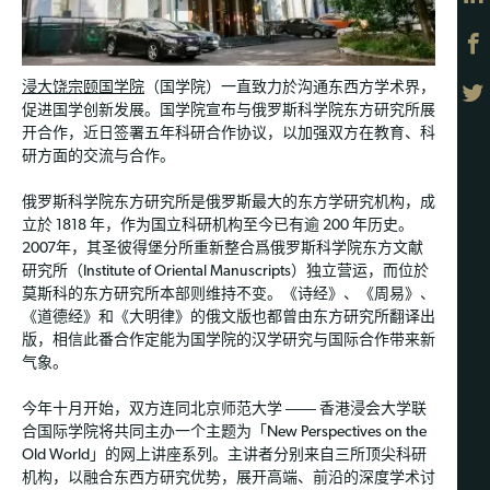
浸大饶宗颐国学院
（国学院）一直致力於沟通东西方学术界，
促进国学创新发展。国学院宣布与俄罗斯科学院东方研究所展
开合作，近日签署五年科研合作协议，以加强双方在教育、科
研方面的交流与合作。
俄罗斯科学院东方研究所是俄罗斯最大的东方学研究机构，成
立於 1818 年，作为国立科研机构至今已有逾 200 年历史。
2007年，其圣彼得堡分所重新整合爲俄罗斯科学院东方文献
研究所（Institute of Oriental Manuscripts）独立营运，而位於
莫斯科的东方研究所本部则维持不变。《诗经》、《周易》、
《道德经》和《大明律》的俄文版也都曾由东方研究所翻译出
版，相信此番合作定能为国学院的汉学研究与国际合作带来新
气象。
今年十月开始，双方连同北京师范大学 ―― 香港浸会大学联
合国际学院将共同主办一个主题为「New Perspectives on the
Old World」的网上讲座系列。主讲者分别来自三所顶尖科研
机构，以融合东西方研究优势，展开高端、前沿的深度学术讨