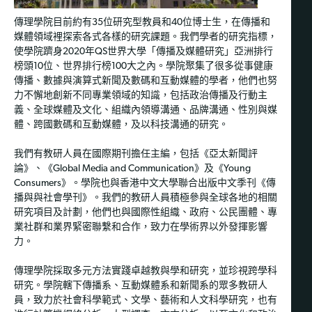
傳理學院目前約有35位研究型教員和40位博士生，在傳播和
媒體領域裡探索各式各樣的研究課題。我們學者的研究指標，
使學院躋身2020年QS世界大學「傳播及媒體研究」亞洲排行
榜頭10位、世界排行榜100大之內。學院聚集了很多從事健康
傳播、數據與演算式新聞及數碼和互動媒體的學者，他們也努
力不懈地創新不同專業領域的知識，包括政治傳播及行動主
義、全球媒體及文化、組織內領導溝通、品牌溝通、性別與媒
體、跨國數碼和互動媒體，及以科技溝通的研究。
我們有教研人員在國際期刊擔任主編，包括《亞太新聞評
論》、《Global Media and Communication》及《Young
Consumers》。學院也與香港中文大學聯合出版中文季刊《傳
播與與社會學刊》。我們的教研人員積極參與全球各地的相關
研究項目及計劃，他們也與國際性組織、政府、公民團體、專
業社群和業界緊密聯繫和合作，致力在學術界以外發揮影響
力。
傳理學院採取多元方法實踐卓越教與學和研究，並珍視跨學科
研究。學院轄下傳播系、互動媒體系和新聞系的眾多教研人
員，致力於社會科學範式、文學、藝術和人文科學研究，也有