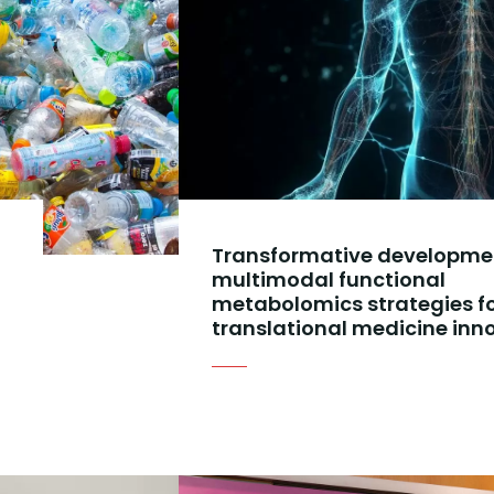
Transformative developme
multimodal functional
metabolomics strategies f
translational medicine inn