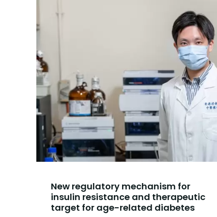
New regulatory mechanism for
insulin resistance and therapeutic
target for age-related diabetes