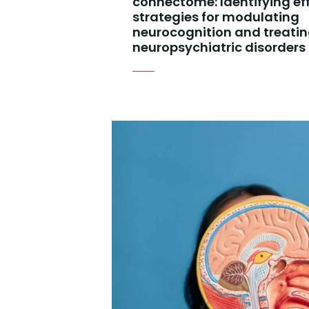
connectome: Identifying ef
strategies for modulating
neurocognition and treati
neuropsychiatric disorders