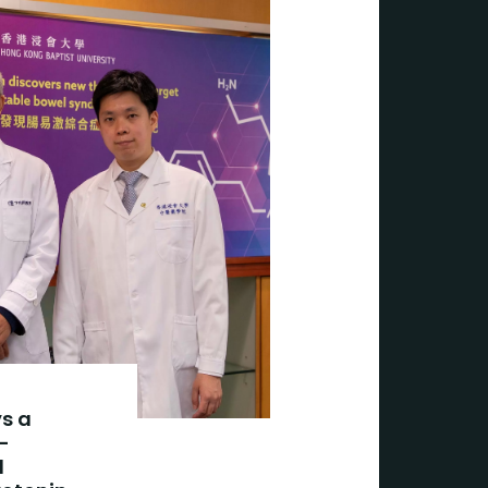
s a
-
l