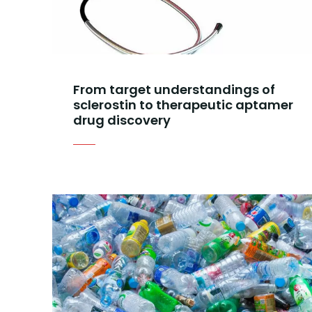
From target understandings of
sclerostin to therapeutic aptamer
drug discovery