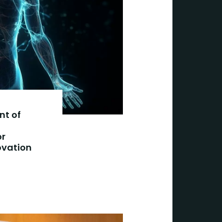
nt of
or
ovation