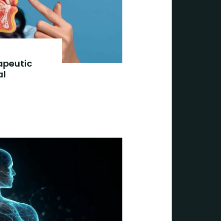
apeutic
al