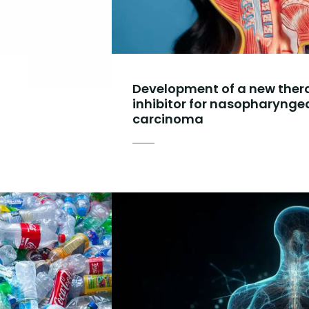
Development of a new ther
inhibitor for nasopharynge
carcinoma