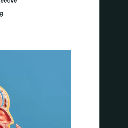
fective
ng