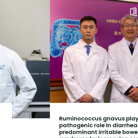
Ruminococcus gnavus play
pathogenic role in diarrhea
predominant irritable bowe