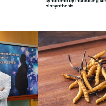
syndrome by increasing se
biosynthesis