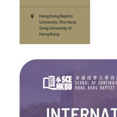
Hong Kong Baptist
University, The Hang
Seng University of
Hong Kong