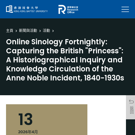
菜單
主頁
新聞與活動
活動
Online Sinology Fortnightly:
Capturing the British "Princess":
A Historiographical Inquiry and
Knowledge Circulation of the
Anne Noble Incident, 1840-1930s
返回
13
2026年4月