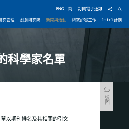
分享
開啟
ENG
简
訂閱電子通訊
研究管理
創意研究院
新聞與活動
研究評審工作
1+1+1 計劃
的科學家名單
返回
名單以期刊排名及其相關的引文