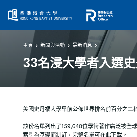
主頁
新聞與活動
最新消息
33名浸大學者入選
美國史丹福大學早前公佈世界排名前百分之二科
該份名單列出了159,648位學術著作廣泛
索引為基礎而制訂，完整名單可
在此
下載。