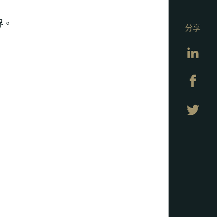
界。
分享
Lin
Fa
Twi