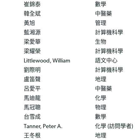
崔錦泰
數學
韓全斌
中醫藥
黃旭
管理
藍湘源
計算機科學
梁愛華
生物
梁耀榮
計算機科學
Littlewood, William
語文中心
劉際明
計算機科學
盧笛聲
地理
呂愛平
中醫藥
馬迪龍
化學
馬冠聰
物理
台雪成
數學
Tanner, Peter A.
化學 (訪問學者)
王冬根
地理