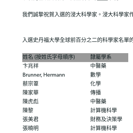
我們誠摯祝賀入選的浸大科學家。浸大科學家
入選史丹福大學全球前百分之二的科學家名單
姓名 (按姓氏字母順序)
隸屬學系
卞兆祥
中醫藥
Brunner, Hermann
數學
蔡宗葦
化學
陳家華
傳播
陳虎彪
中醫藥
陳黎
計算機科學
張美君
財務及決策學
張曉明
計算機科學