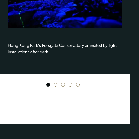
Hong Kong Park’s Forsgate Conservatory animated by light
installations after dark.
1
2
3
4
5