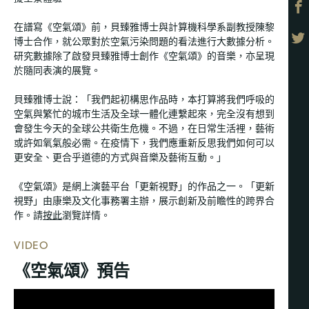
在譜寫《空氣頌》前，貝臻雅博士與計算機科學系副教授陳黎
博士合作，就公眾對於空氣污染問題的看法進行大數據分析。
研究數據除了啟發貝臻雅博士創作《空氣頌》的音樂，亦呈現
於隨同表演的展覽。
貝臻雅博士說：「我們起初構思作品時，本打算將我們呼吸的
空氣與繁忙的城市生活及全球一體化連繫起來，完全沒有想到
會發生今天的全球公共衛生危機。不過，在日常生活裡，藝術
或許如氧氣般必需。在疫情下，我們應重新反思我們如何可以
更安全、更合乎道德的方式與音樂及藝術互動。」
《空氣頌》是網上演藝平台「更新視野」的作品之一。「更新
視野」由康樂及文化事務署主辦，展示創新及前瞻性的跨界合
作。請
按此
瀏覽詳情。
VIDEO
《空氣頌》預告