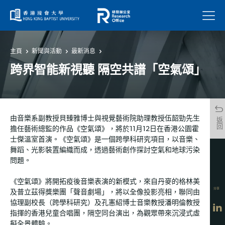
菜單
主頁
新聞與活動
最新消息
跨界智能新視聽 隔空共譜「空氣頌」
由音樂系副教授貝臻雅博士與視覺藝術院助理教授伍韶勁先生
返回
擔任藝術總監的作品《空氣頌》，將於11月12日在香港公園霍
士傑溫室首演。《空氣頌》是一個跨學科研究項目，以音樂、
舞蹈、光影裝置編織而成，透過藝術創作探討空氣和地球污染
問題。
《空氣頌》將開拓疫後音樂表演的新模式，來自丹麥的格林美
分享
及普立茲得獎樂團「聲音劇場」，將以全像投影亮相，聯同由
協理副校長（跨學科研究）及孔憲紹博士音樂教授潘明倫教授
指揮的香港兒童合唱團，隔空同台演出，為觀眾帶來沉浸式虛
擬全景體驗。