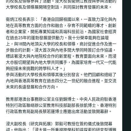
的校長及領導參與了活動。浸大校長衞炳江教授與參與活動的
大學校長及領導展開隔空對話，共同探討教育發展的未來。
衞炳江校長表示：「香港自回歸祖國以來，一直致力深化與內
地在高等教育方面的合作和融合，孕育不同範疇的專才、創新
者和企業家，開拓專業知識和高端科技前沿，為國家社會經濟
在過去25年的蓬勃發展提供動力。
我十分榮幸能夠在論壇
上，與18間內地頂尖大學的校長和領導，商討促進合作及進一
步融合的計劃。浸大首次與內地多間大學同時簽訂合作協議，
標誌著浸大與內地院校合作的新里程。教育要面向未來，而浸
大亦殷切期望與內地大學共同攜手，為國家培育一代又一代能
夠迎接未來挑戰的跨學科人才。」
參與活動的大學校長和領導其後分別發言。他們回顧和總結了
內地與香港高等教育在過去四分之一世紀的融合進程，並交流
未來的長遠發展和合作方向。
教育部港澳台事務辦公室主任劉錦博士、中央人民政府駐香港
特別行政區聯絡辦公室教育科技部副部長徐凱博士、香港特別
行政區教育局副局長蔡若蓮博士應邀出席活動並致開幕辭。
浸大副校長（研究與拓展）郭毅可教授在簽約儀式後致閉幕
詞。他指出：「浸大是一所重視跨學科知識探索的研究型博雅