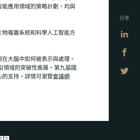
智能應用領域的策略計劃，均與
分享
Lin
生物複雜系統和科學人工智能方
Fa
何在大腦中如何被表示與處理。
沿領域的突破性進展。第九届國
Twi
心的支持。詳情可瀏覽
會議網