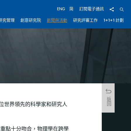
分享
開啟
ENG
简
訂閱電子通訊
研究管理
創意研究院
新聞與活動
研究評審工作
1+1+1 計劃
返回
0位世界領先的科學家和研究人
略重點十分吻合，物理學在跨學