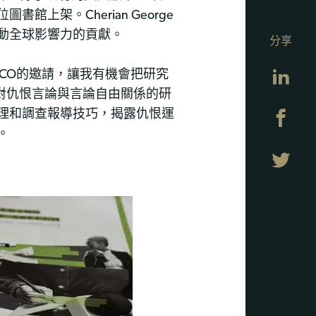
上架。Cherian George
動全球影響力的貢獻。
分享
Lin
UNESCO的邀請，讓我有機會把研究
年對仇恨言論與言論自由關係的研
理和調查報導技巧，揭露仇恨運
Fa
。
Twi