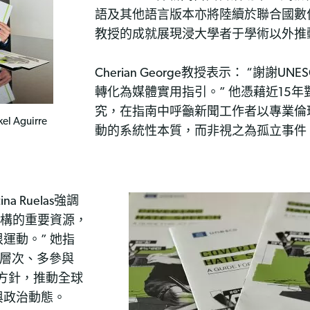
語及其他語言版本亦將陸續於聯合國數位圖書館
教授的成就展現浸大學者于學術以外推
Cherian George教授表示： “謝謝
轉化為媒體實用指引。” 他憑藉近15
究，在指南中呼籲新聞工作者以專業倫
l Aguirre
動的系統性本質，而非視之為孤立事件
a Ruelas強調
機構的重要資源，
運動。” 她指
的多層次、多參與
訓方針，推動全球
與政治動態。