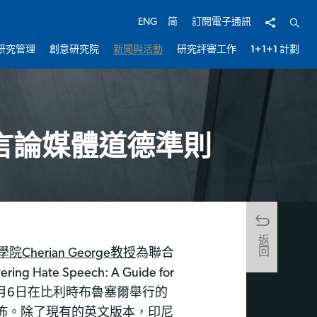
分享
開啟
ENG
简
訂閱電子通訊
研究管理
創意研究院
新聞與活動
研究評審工作
1+1+1 計劃
言論媒體道德準則
返回
學院
Cherian George教授
為聯合
ate Speech: A Guide for
25年5月6日在比利時布魯塞爾舉行的
發佈。除了現有的英文版本，印尼