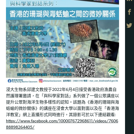
浸大生物系邱建文教授于2022年6月4日接受香港政府漁農自
然護理署邀請，在「與科學家對話」系列做了一個公眾講座以
提升公眾對海洋生物多樣性的認知。該題為《香港的珊瑚與海
蛞蝓的微妙關係》的講座在浸會大學以面對面以及在「香港海
洋教室」網上直播形式同時進行，其錄影可於以下連結觀看:
https://www.facebook.com/100007672968611/videos/7606
88898264405/