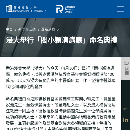
菜單
主頁
新聞與活動
最新消息
浸大舉行「閻小穎演講廳」命名典禮
香港浸會大學（浸大）於今天（4月30日）舉行「閻小穎演講
返回
廳」命名典禮，以答謝香港熊貓教育基金會慷慨捐贈港幣400
萬元，以支持浸大有關乳癌的中醫藥研究工作，促進中醫藥現
代化和國際化的發展。
命名典禮由香港熊貓教育基金會創會主席閻小穎先生、會董董
家池先生、董張伊麗博士、閻董瀚思女士，以及浸大校長衞炳
分享
江教授一同主禮。衞教授致辭時讚揚閻先生是一位學識廣博、
成功的專業人士，多年來熱心推動中國內地和香港的教育事業
發展，並衷心感謝他及該基金對浸大各領域的支持，包括於
2003年沙士疫情期間，主動向中醫藥學院捐贈兩萬包「玉屏