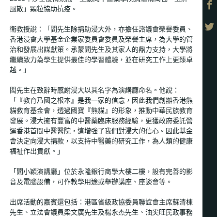
風散」顆粒協助抗疫。
衞教授說：「閻先生除捐助浸大外，亦擔任諮議會榮譽委員、
香港浸會大學基金企業家委員會委員及榮譽主席，為大學的管
治和發展出謀獻策。承蒙閻先生及其家人的鼎力支持，大學將
繼續致力為學生提供最佳的學習體驗，並在研究工作上更臻卓
越。」
閻先生在致辭時感謝浸大以其名字為演講廳命名。他說：
「『教育乃國之根本』是我一家的信念，因此我們創辦香港熊
貓教育基金會，透過國寶『熊貓』的形象，推動中華民族教育
發展。浸大擁有豐富的中醫藥臨床服務經驗，更獲政府委託營
運香港首間中醫醫院，這增強了我們對浸大的信心。因此基金
會決定向浸大捐款，以支持中醫藥的研究工作，為人類的健康
福祉作出貢獻。」
「閻小穎演講廳」位於永隆銀行商學大樓二樓，設有完善的影
音及電腦設備，可作教學用途或舉辦講座、座談會等。
出席活動的嘉賓還包括：港區省級政協委員聯誼會主席蘇清棟
先生、立法會議員梁文廣先生及楊永杰先生、油尖旺民政事務