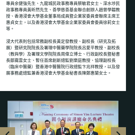
專員余健強先生、九龍城民政事務專員蔡敏君女士、深水埗民
政事務專員黃昕然先生、善學慈善基金聯合創辦人趙曾學韞教
授、香港浸會大學基金董事局成員暨企業家委員會聯席主席王
惠貞女士，以及香港浸會大學基金企業家委員會委員徐莉女士
等。
浸大代表則包括常務副校長黃定發教授、副校長（研究及拓
展）暨研究院院長及署理中醫藥學院院長呂愛平教授、副校長
（教與學）及署理文學院院長周偉立博士、行政副校長暨秘書
長鄒靄雲女士、暫任首席創新總監劉樂庭教授、協理副校長
（臨床中醫藥）暨香港中醫醫院行政總監卞兆祥教授，以及發
展事務處總監兼香港浸會大學基金秘書長陳鄭惠蘭女士。