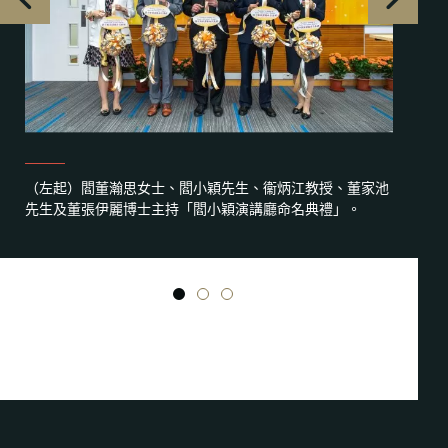
（左起）閻董瀚思女士、閻小穎先生、衞炳江教授、董家池
先生及董張伊麗博士主持「閻小穎演講廳命名典禮」。
1
2
3