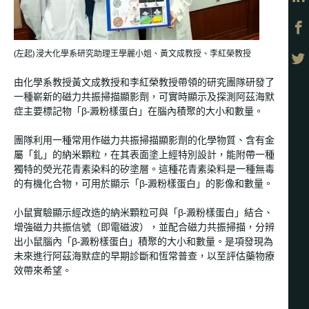
(左起) 浸大化學系研究助理王學麗小姐、黃文成教授、李紅榮教授
由化學系教授黃文成教授和李紅榮教授帶領的研究團隊研發了
一種嶄新的磁力共振掃描顯影劑，可實時顯示及探測阿茲海默
症主要標記物「β-澱粉樣蛋白」在腦內積聚的大小和數量。
團隊利用一種常用作磁力共振掃描顯影劑的化學物質、含有金
屬「釓」的納米顆粒，在其表面塗上經特別設計，能附帶一種
獨特的熒光花青素染料的矽塗層。這種花青素染料是一種無毒
的有機化合物，可用於顯示「β-澱粉樣蛋白」的影像和數量。
小鼠實驗顯示經改造的納米顆粒可與「β-澱粉樣蛋白」結合、
增強磁力共振信號（即電磁波），並配合磁力共振掃描，分辨
出小鼠腦內「β-澱粉樣蛋白」積聚的大小和數量。是項發現為
未來進行阿茲海默症的早期診斷和恆常普查，以至評估藥物療
效帶來希望。