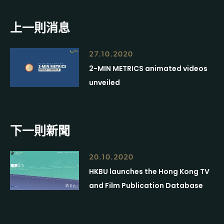
上一則消息
27.10.2020
2-MIN METRICS animated videos
unveiled
下一則新聞
20.10.2020
HKBU launches the Hong Kong TV
and Film Publication Database