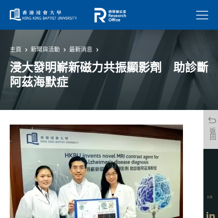
菜單
主頁
新聞與活動
最新消息
浸大發明嶄新磁力共振顯影劑 助診斷
阿茲海默症
返回
分享