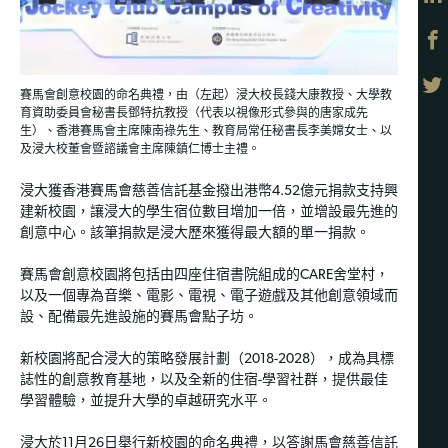
賽馬會創意校園的命名典禮，由（左起）浸大校長錢大康教授、大學教
育資助委員會秘書長鄧特抗教授（代表以視像形式參與的唐家成先
生）、香港賽馬會主席陳南祿先生、教育局常任秘書長李美嫦女士、以
及浸大校董會暨諮議會主席陳鎮仁博士主禮。
浸大獲香港賽馬會慈善信託基金撥出港幣4.52億元捐款支持興
建新校園，讓浸大的學生宿位數目增加一倍，並增設最先進的
創意中心。該筆捐款是浸大歷來獲得最大額的單一捐款。
賽馬會創意校園將包括由四座住宿書院組成的CARE舍堂村，
以及一個專為音樂、電影、電視、電子遊戲及其他創意領域而
設、配備最先進設施的賽馬會點子坊。
新校園將配合浸大的策略發展計劃（2018-2028），成為具標
誌性的創意教育基地，以及全新的住宿-學習社群，提供最佳
學習體驗，並提升大學的卓越研究水平。
浸大於11月26日舉行新校園的命名典禮，以答謝馬會慈善信託