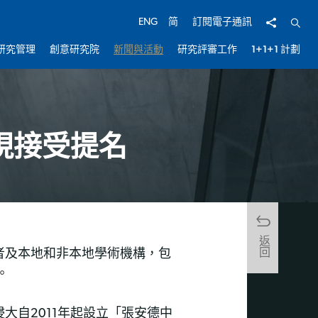
分享
開啟
ENG
简
訂閱電子通訊
研究管理
創意研究院
新聞與活動
研究評審工作
1+1+1 計劃
現接受提名
返回
者及本地和非本地學術機構，包
。
自2011年起設立「張安德中