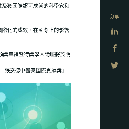
性及獲國際認可成就的科學家和
分享
Lin
國際化的成效、在國際上的影響
Fa
頒獎典禮暨得獎學人講座將於明
Twi
「張安德中醫藥國際貢獻獎」