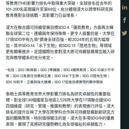
等教育(THE)影響力排名中取得重大突破，全球排名從去年的
101-200名區間躍升至第69位，充分體現浸大以跨學科研究與
教育應對全球挑戰，其影響力日益增長。
浸大在聯合國可持續發展目標SDG 4「優質教育」方面再次蟬
聯全球第二位，連續兩年保持殊榮。更令人振奮的是，大學在
17項SDG中有九項*躋身全球百強，較2024年的五項大幅增
加，其中SDG 14「水下生物」和SDG 15「陸地生物」等領域
更有顯著進步，足證國際社會對浸大將可持續發展理念融入研
究與教學體系的充分肯定。
*包括：SDG 1無貧窮；SDG 2零饑餓；SDG 4優質教育；SDG 10減少不平
等；SDG 12負責任消費與生產；SDG 14水下生物；SDG 15陸地生物；
SDG 16和平、正義與強大機構；SDG 17促進目標實現的夥伴關係
泰晤士高等教育世界大學影響力排名為研究卓越性的重要指
標，對全球130個國家及地區2,526所大學在17項聯合國SDG
四個維度（研究、管理、推廣和教學）的表現進行評估。浸大
排名的提升反映了大學在跨學科合作與可持續發展創新研究方
面的戰略聚焦。特別值得關注的是，浸大在多項SDG中的優異
表現，展現了其將研究優勢轉化為全球福祉的卓越能力。