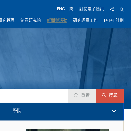
分享
開啟
ENG
简
訂閱電子通訊
研究管理
創意研究院
新聞與活動
研究評審工作
1+1+1 計劃
重置
搜尋
學院