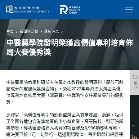
菜單
主頁
新聞與活動
最新消息
中醫藥學院發明榮獲高價值專利培育佈
局大賽優秀獎
中醫藥學院教學科研部主任張宏杰教授的發明專利「基於石斛
返回
屬成分的皮膚保護組合物」，榮獲2022年粵港澳大灣區高價
值專利培育佈局大賽（灣高賽）中戰略性支柱產業集群的優秀
獎。
比賽以「高價值專利引領創新型灣區高質量發展」為題，吸引
了全國各地包含港澳地區的中小微企業、高等院校、科研院所
分享
等參賽，經初審合格進入初賽的項目涉及3,936項發明專利。
總決賽已於11月上旬舉行，透過現場路演、答辯環節和評委評