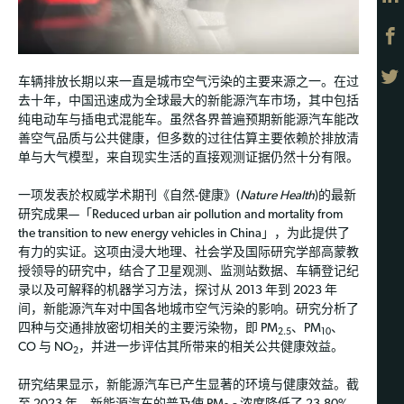
车辆排放长期以来一直是城市空气污染的主要来源之一。在过
去十年，中国迅速成为全球最大的新能源汽车市场，其中包括
纯电动车与插电式混能车。虽然各界普遍预期新能源汽车能改
善空气品质与公共健康，但多数的过往估算主要依赖於排放清
单与大气模型，来自现实生活的直接观测证据仍然十分有限。
一项发表於权威学术期刊《自然-健康》(
Nature Health
)的最新
研究成果—「Reduced urban air pollution and mortality from
the transition to new energy vehicles in China」，为此提供了
有力的实证。这项由浸大地理、社会学及国际研究学部高蒙教
授领导的研究中，结合了卫星观测、监测站数据、车辆登记纪
录以及可解释的机器学习方法，探讨从 2013 年到 2023 年
间，新能源汽车对中国各地城市空气污染的影响。研究分析了
四种与交通排放密切相关的主要污染物，即 PM
、PM
、
2.5
10
CO 与 NO
，并进一步评估其所带来的相关公共健康效益。
2
研究结果显示，新能源汽车已产生显著的环境与健康效益。截