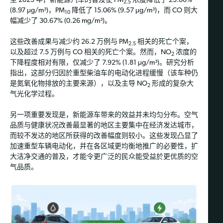
至 2023 年，新能源汽车的普及使 PM
浓度降低了 23.80%
2.5
(8.97 μg/m³)，PM
降低了 15.06% (9.57 μg/m³)，而 CO 则大
10
幅减少了 30.67% (0.26 mg/m³)。
这些改善成果与减少约 26.2 万例与 PM
相关的死亡个案，
2.5
以及超过 7.5 万例与 CO 相关的死亡个案。然而，NO
浓度的
2
下降程度相对有限，仅减少了 7.92% (1.81 μg/m³)。研究分析
指出，这部分归因於重型柴油车的电动化进程缓慢（该车种仍
是氮氧化物排放的主要来源），以及主导 NO
形成的复杂大
2
气光化学过程。
另一项重要发现是，新能源车带来的效益并未均匀分布。空气
品质与健康状况改善最显著的地区主要集中在经济发达城市，
而较不发达的地区所获得的改善幅度则较小。这些发现凸显了
加速重型车辆电动化，并在各区域更均衡地推广的必要性，扩
大洁净交通的普及，才能令更广泛的民众能受益於更优质的空
气品质。