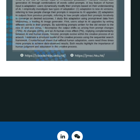
linked in
weixin