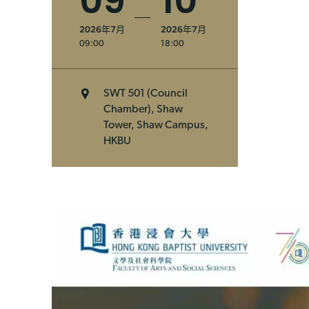
09
10
2026年7月
2026年7月
09:00
18:00
SWT 501 (Council
Chamber), Shaw
Tower, Shaw Campus,
HKBU