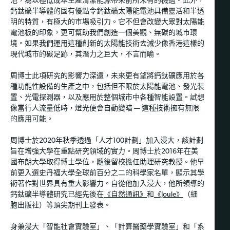
池，為以極低成本生產清潔能源帶來前所未有的機遇。此外，
鈣鈦礦半導體的固有優點令鈣鈦礦太陽能電池具備靈活和半透
明的特質，有極大的市場吸引力。它不但會改變大眾對太陽能
電池板的印象，更可幫助我們創造一個美觀、無碳的城市環
境。如果我們運用這種創新的太陽能技術去減少像香港這樣的
現代城市的碳足跡，其潛力之巨大，不言而喻。
周博士此項研究的影響力深遠，未來更有望將鈣鈦礦應用於各
種功能性設備的生產之中，包括但不限於太陽能電池、發光裝
置、光電探測器，以及應用於整個城市中各種智能設置。試想
像當行人流量低時，燈光便會自動變暗 — 這種技術擁有無限
的應用可能。
周博士於2020年秋季透過「人才100計劃」加入浸大，該計劃
旨在增強大學在重點研究領域的實力。周博士於2016年在美
國布朗大學取得博士學位，隨後留校擔任助理研究教授。他早
前更入選史丹福大學全球前百分之二的科學家名單，顯示其學
術著作對世界具有重大影響力。自從他加入浸大，他所領導的
鈣鈦礦半導體研究已經先後在
《自然通訊》
和
《Joule》
（細
胞出版社）等頂尖期刊上發表。
身兼浸大「智能社會實驗室」、「計算醫藥學實驗室」和「系