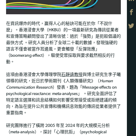
在資訊爆炸的時代，贏得人心的秘訣可能在於你「不說什
麼」。香港浸會大學（HKBU）的一項最新研究為傳訊從業者
和宣傳策略顧問發出了清晰信號：過於「強勢」是扼殺倡議的
最快方式 。研究人員分析了全球二十載的數據，發現強硬的
語言不僅會被當作耳邊風，更會觸發「反彈效應」
（boomerang effect），驅使受眾採取與要求截然相反的行
動。
這項由香港浸會大學傳理學院
石靜遠教授
與博士研究生李子曦
領導的研究，近日於學術期刊《人類傳播研究》（
Human
Communication Research
）發表，題為「Message effects on
psychological reactance: meta-analyses」 。研究全面評估了
特定語言選擇和訊息結構如何影響受眾接受或拒絕建議的傾
向，為旨在提升公共宣傳和機構訊息效能的傳訊從業者提供了
重要指南。
研究團隊進行了橫跨 2005 年至 2024 年的大規模元分析
（meta-analysis），探討「心理抗拒」（psychological