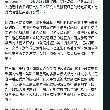
reactance）——即個人感到選擇自由受限時產生的防禦心理
。透過綜合多項研究結果，研究人員發現訊息的特定語氣，比
其策略性框架更具影響力。
研究的首要發現是，帶有高威脅自由色彩的語言會產生適得其
反的效果。使用強勢祈使句或控制性指令的訊息，會顯著增加
受眾的憤怒感和「負面認知」（如反駁心理）。這些反應形成
了一道心理屏障，會明顯削弱訊息的說服力。研究發現傳訊中
常用的「獲益框架」（強調好處）與「損失框架」（強調風
險）之爭，對於激發這種抗拒心理並沒有顯著影響。這顯示傳
訊從業者應更專注於「如何」傳遞內容，以支持受眾的自主
權。
研究進一步強調，傳播媒介在受眾接收訊息的過程中起著至關
重要的作用。與影片等豐富的多感官模式相比，純文字格式更
容易引起受眾的抗拒感。在文字資訊被快速處理的數碼環境
中，缺乏視覺或聽覺線索可能使強硬語言顯得更為刺眼。此
外，研究人員注意到，當訊息針對重複性的習慣行為時，抗拒
感會更為強烈，因為個人對日常行使的自由往往更有保護意
識。