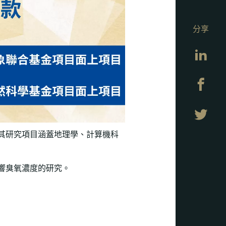
分享
Lin
Fa
Twi
其研究項目涵蓋地理學、計算機科
響臭氧濃度的研究。