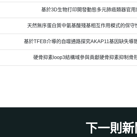
基於3D生物打印開發動態多元肺癌類器官用
天然無序蛋白質中氨基酸殘基相互作用模式的保守
基於TFEB介導的自噬通路探究AKAP11基因缺失
硬骨抑素loop3結構域參與貢獻硬骨抑素抑制
下一則新